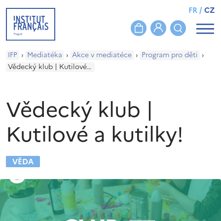
FR
/
CZ
IFP
›
Mediatéka
›
Akce v mediatéce
›
Program pro děti
›
Vědecký klub | Kutilové a kutilky!
Vědecký klub |
Kutilové a kutilky!
VĚDA