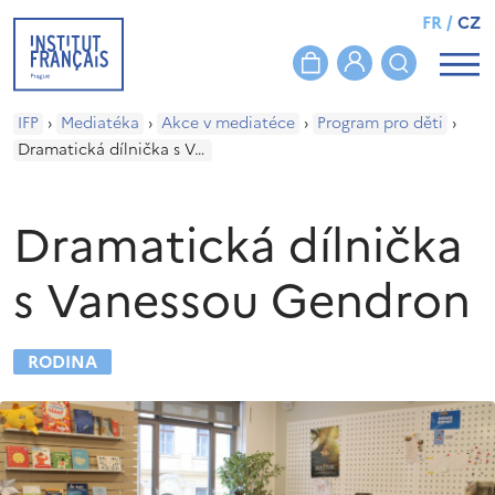
FR
/
CZ
IFP
›
Mediatéka
›
Akce v mediatéce
›
Program pro děti
›
Dramatická dílnička s Vanessou Gendron
Dramatická dílnička
s Vanessou Gendron
RODINA