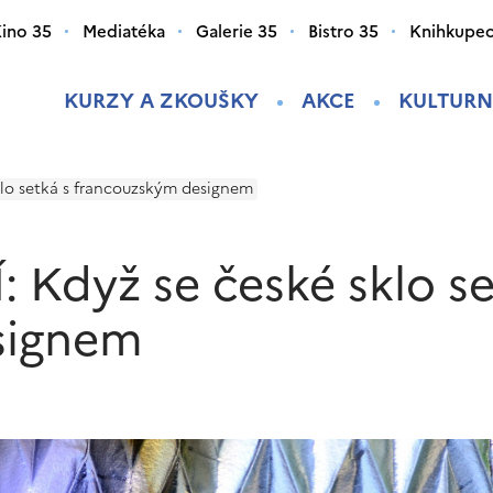
ino 35
Mediatéka
Galerie 35
Bistro 35
Knihkupec
KURZY A ZKOUŠKY
AKCE
KULTURN
klo setká s francouzským designem
: Když se české sklo s
signem