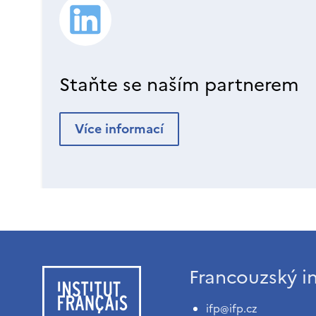
Staňte se naším partnerem
Více informací
Francouzský in
ifp@ifp.cz