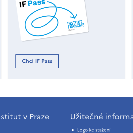
Chci IF Pass
stitut v Praze
Užitečné inform
Logo ke stažení