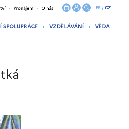
FR
/
CZ
tví
Pronájem
O nás
Í SPOLUPRÁCE
VZDĚLÁVÁNÍ
VĚDA
etká