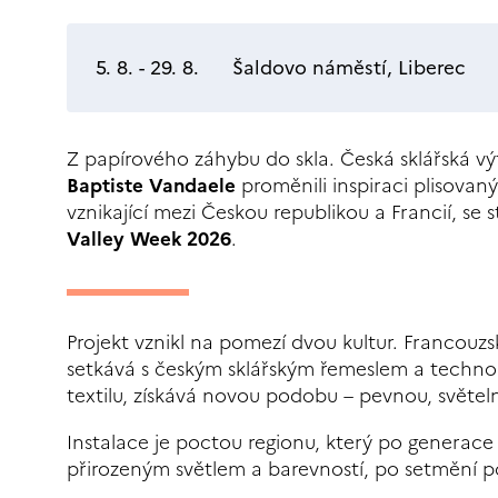
5. 8. - 29. 8.
Šaldovo náměstí, Liberec
Z papírového záhybu do skla. Česká sklářská v
Baptiste Vandaele
proměnili inspiraci plisovan
vznikající mezi Českou republikou a Francií, se
Valley Week 2026
.
Projekt vznikl na pomezí dvou kultur. Francou
setkává s českým sklářským řemeslem a technolo
textilu, získává novou podobu – pevnou, světel
Instalace je poctou regionu, který po generace f
přirozeným světlem a barevností, po setmění p