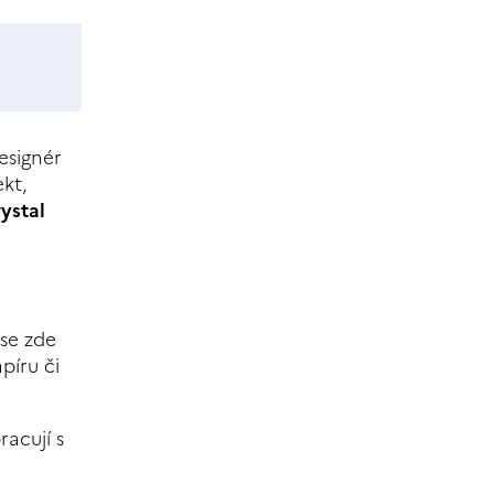
esignér
ekt,
ystal
 se zde
píru či
racují s