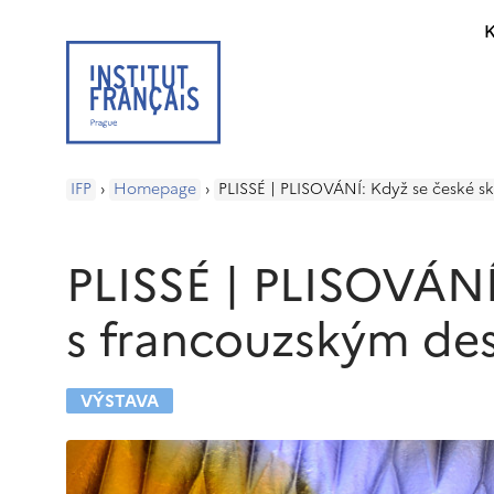
K
IFP
›
Homepage
›
PLISSÉ | PLISOVÁNÍ: Když se české s
PLISSÉ | PLISOVÁNÍ
s francouzským de
VÝSTAVA