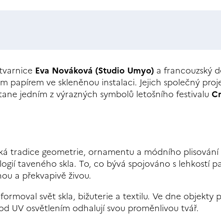
ýtvarnice
Eva Nováková (Studio Umyo)
a francouzský d
ým papírem ve skleněnou instalaci. Jejich společný proj
 stane jedním z výrazných symbolů letošního festivalu
Cr
zská tradice geometrie, ornamentu a módního plisování
gií taveného skla. To, co bývá spojováno s lehkostí pa
nou a překvapivě živou.
ormoval svět skla, bižuterie a textilu. Ve dne objekty p
od UV osvětlením odhalují svou proměnlivou tvář.