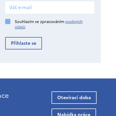
Souhlasím se zpracováním
osobních
údajů
.
ace
Otevírací doba
Nabídka práce