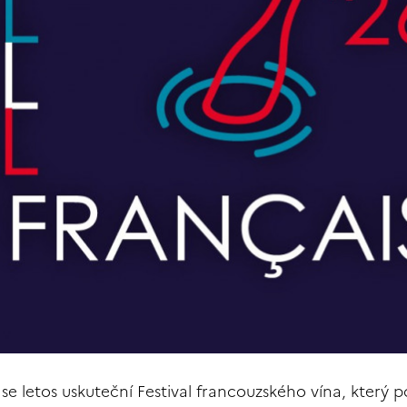
se letos uskuteční Festival francouzského vína, který p