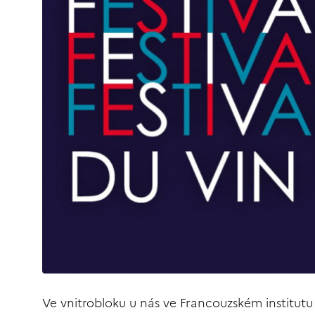
Ve vnitrobloku u nás ve Francouzském institutu 