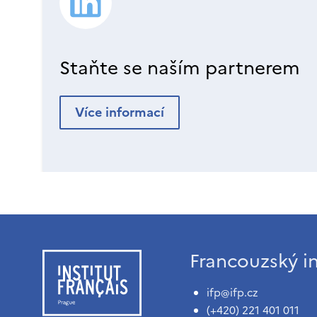
Staňte se naším partnerem
Více informací
Francouzský in
ifp@ifp.cz
(+420) 221 401 011