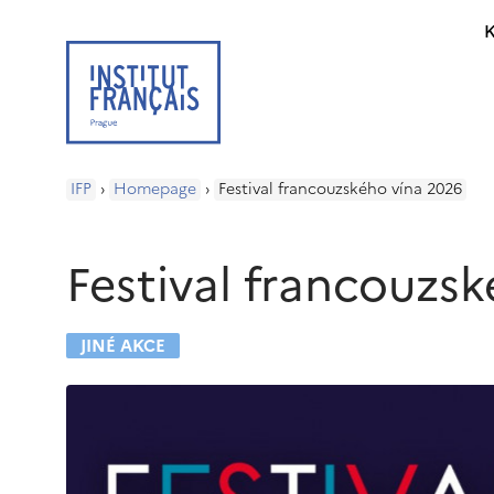
K
IFP
›
Homepage
›
Festival francouzského vína 2026
Festival francouzs
JINÉ AKCE