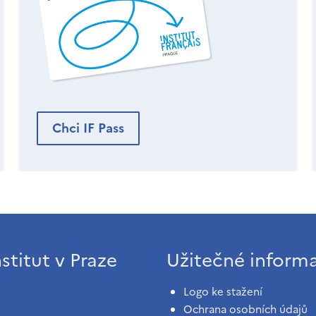
Chci IF Pass
stitut v Praze
Užitečné inform
Logo ke stažení
Ochrana osobních údajů