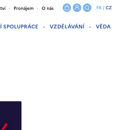
FR
/
CZ
tví
Pronájem
O nás
Í SPOLUPRÁCE
VZDĚLÁVÁNÍ
VĚDA