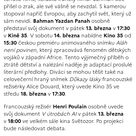
přišel o zrak, ale své vášně se nevzdal. S kamerou
stopoval napříč Evropou, aby zachytil svět, který už
sám nevidí.
Bahman Yazdan Panah
osobně
představí svůj dokument v pátek
13. března
v
17:30
v
Kině 35
. V sobotu
14. března
nabídne
Kino 35
od
15:30
českou premiéru animovaného snímku
Aláh
není povinen
, který zpracovává fenomén dětských
vojáků v západní Africe. Tento výjimečný příběh o
ztrátě dětství a nalézání naděje je adaptací proslulé
literární předlohy. Diváci se mohou těšit také na
celovečerní hraný snímek
Důkazy lásky
francouzské
režisérky Alice Douard, který uvede Kino 35 ve
středu
18. března
v
17:30
.
Francouzský režisér
Henri Poulain
osobně uvede
svůj dokument
V útrobách AI
v pátek
13. března
v
18:00
ve velkém sále kina Světozor. Po projekci
bude následovat debata.