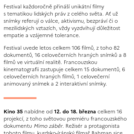
Festival každoročně přináší unikátní filmy
s tematikou lidských práv z celého světa. Ať už
snímky referují o válce, aktivismu, bezpráví či o
mezilidských vztazích, vždy vyzdvihují důležitost
empatie a vzájemné tolerance.
Festival uvede letos celkem 106 filmů, z toho 82
dokumentů, 16 celovečerních hraných snímků a 8
filmů ve virtuální realitě. Francouzskou
kinematografii zastupuje celkem 15 dokumentů, 6
celovečerních hraných filmů, 1 celovečerní
animovaný snímek a 2 interaktivní snímky.
Kino 35
nabídne od
12. do 18. března
celkem 16
projekcí, z toho světovou premiéru francouzského
dokumentu
Mimo záběr
. Režisér a protagonista
tohoto filmu, kurdsko-íránský filmař Bahman sice