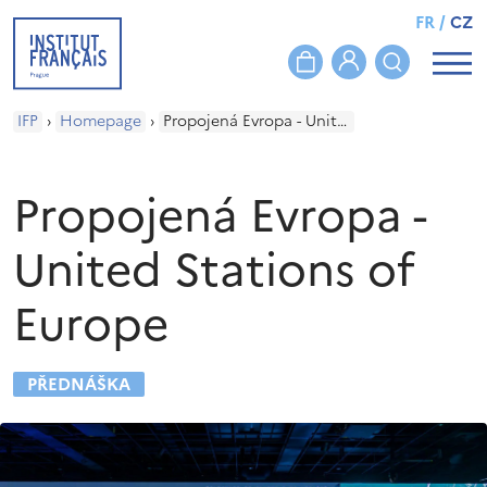
FR
/
CZ
IFP
›
Homepage
›
Propojená Evropa - United Stations of Europe
Propojená Evropa -
United Stations of
Europe
PŘEDNÁŠKA