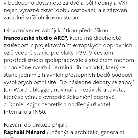
v budoucnu dostanete za dvě a půl hodiny a VRT
nejen výrazně zkrátí dobu cestování, ale zároveň
zásadně sníží uhlíkovou stopu.
Diskuzní večer zahájí krátkou přednáškou
francouzské studio AREP,
které má dlouholeté
zkušenosti s projektováním evropských dopravních
uzlů včetně stanic pro vlaky TGV. V českém
prostředí studio spolupracovalo s ateliérem monom
a společně navrhli Terminál Jihlava VRT, který se
stane jedním z hlavních přestupních bodů budoucí
vysokorychlostní sítě. Do následné debaty se zapojí
Jon Worth, blogger, novinář a nezávislý aktivista,
který se věnuje evropské železniční dopravě,
a Daniel Kajpr, teoretik a nadšený uživatel
Interrailu a IN50.
Pozvání do diskuze přijali:
Raphaël Ménard
/ inženýr a architekt, generální