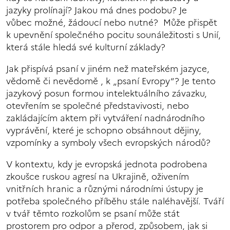
jazyky prolínají? Jakou má dnes podobu? Je
vůbec možné, žádoucí nebo nutné? Může přispět
k upevnění společného pocitu sounáležitosti s Unií,
která stále hledá své kulturní základy?
Jak přispívá psaní v jiném než mateřském jazyce,
vědomě či nevědomě , k „psaní Evropy“? Je tento
jazykový posun formou intelektuálního závazku,
otevřením se společné představivosti, nebo
zakládajícím aktem při vytváření nadnárodního
vyprávění, které je schopno obsáhnout dějiny,
vzpomínky a symboly všech evropských národů?
V kontextu, kdy je evropská jednota podrobena
zkoušce ruskou agresí na Ukrajině, oživením
vnitřních hranic a různými národními ústupy je
potřeba společného příběhu stále naléhavější. Tváří
v tvář těmto rozkolům se psaní může stát
prostorem pro odpor a přerod, způsobem, jak si