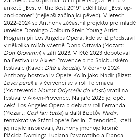
Zarzuela. Časopis Inland Empire Magazine mu v
anketě „Best of the Best 2019" udělil titul „Best up-
and-comer" (nejlepší začínající pěvec). V letech
2022–2024 se Anthony zúčastnil projektu pro mladé
umělce Domingo-Colburn-Stein Young Artist
Program při Los Angeles Opera, kde se již představil
v několika rolích včetně Dona Ottavia (Mozart:
Don Giovanni
) v září 2023. V létě 2023 debutoval
na Festivalu v Aix-en-Provence a na Salcburském
festivale (Ravel:
Dítě a kouzla
). V červnu 2024
Anthony hostoval v Opeře Kolín jako Nadir (Bizet:
Lovci perel
) a v červenci se v roli Telemaca
(Monteverdi:
Návrat Odysseův do vlasti
) vrátil na
festival v Aix-en-Provence. Na jaře 2025 jej opět
čeká Los Angeles Opera a debut v roli Ferranda
(Mozart:
Così fan tutte
) a další Bizetův
Nadir
,
tentokrát ve Státní opeře Berlín. Z tenoristů, kteří
jej nejvíc inspirovali, Anthony jmenuje kromě
Plácida Dominga Luciana Pavarottiho a Franca