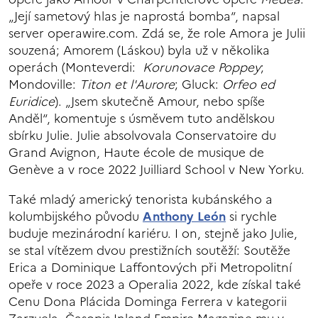
„Její sametový hlas je naprostá bomba“, napsal
server operawire.com. Zdá se, že role Amora je Julii
souzená; Amorem (Láskou) byla už v několika
operách (Monteverdi:
Korunovace Poppey
;
Mondoville:
Titon et l'Aurore
; Gluck:
Orfeo ed
Euridice
). „Jsem skutečně Amour, nebo spíše
Anděl“, komentuje s úsměvem tuto andělskou
sbírku Julie. Julie absolvovala Conservatoire du
Grand Avignon, Haute école de musique de
Genève a v roce 2022 Juilliard School v New Yorku.
Také mladý americký tenorista kubánského a
kolumbijského původu
Anthony León
si rychle
buduje mezinárodní kariéru. I on, stejně jako Julie,
se stal vítězem dvou prestižních soutěží: Soutěže
Erica a Dominique Laffontových při Metropolitní
opeře v roce 2023 a Operalia 2022, kde získal také
Cenu Dona Plácida Dominga Ferrera v kategorii