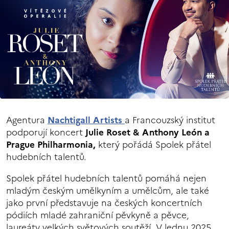
Agentura
Nachtigall Artists
a Francouzský institut
podporují koncert
Julie Roset & Anthony León a
Prague Philharmonia,
který pořádá Spolek přátel
hudebních talentů.
Spolek přátel hudebních talentů pomáhá nejen
mladým českým umělkyním a umělcům, ale také
jako první představuje na českých koncertních
pódiích mladé zahraniční pěvkyně a pěvce,
laureáty velkých světových soutěží. V lednu 2025