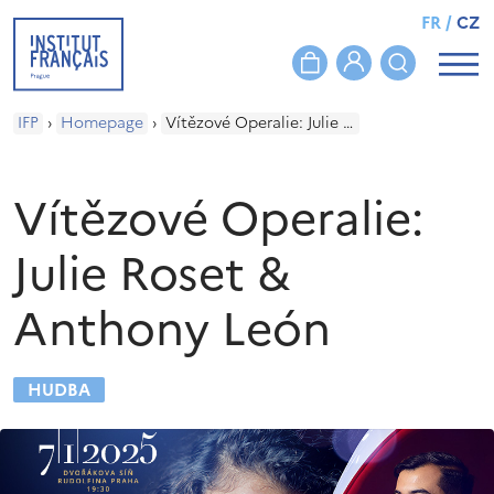
FR
/
CZ
IFP
›
Homepage
›
Vítězové Operalie: Julie Roset & Anthony León
Vítězové Operalie:
Julie Roset &
Anthony León
HUDBA