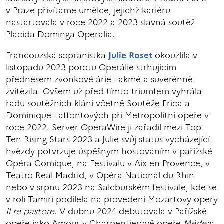
v Praze přivítáme umělce, jejichž kariéru
nastartovala v roce 2022 a 2023 slavná soutěž
Plácida Dominga Operalia.
Francouzská sopranistka
Julie Roset
okouzlila v
listopadu 2023 porotu Operálie strhujícím
přednesem zvonkové árie Lakmé a suverénně
zvítězila. Ovšem už před tímto triumfem vyhrála
řadu soutěžních klání včetně Soutěže Erica a
Dominique Laffontových při Metropolitní opeře v
roce 2022. Server OperaWire ji zařadil mezi Top
Ten Rising Stars 2023 a Julie svůj status vycházející
hvězdy potvrzuje úspěšným hostováním v pařížské
Opéra Comique, na Festivalu v Aix-en-Provence, v
Teatro Real Madrid, v Opéra National du Rhin
nebo v srpnu 2023 na Salcburském festivale, kde se
v roli Tamiri podílela na provedení Mozartovy opery
Il re pastore
. V dubnu 2024 debutovala v Pařížské
opeře jako Amour v Charpentierově opeře
Médea
: