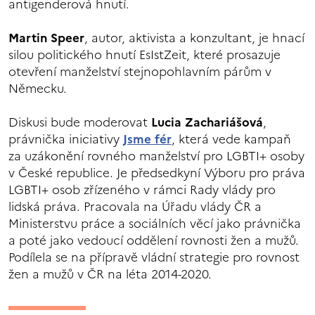
antigenderová hnutí.
Martin Speer
, autor, aktivista a konzultant, je hnací
silou politického hnutí EsIstZeit, které prosazuje
otevření manželství stejnopohlavním párům v
Německu.
Diskusi bude moderovat
Lucia Zachariášová
,
právnička iniciativy
Jsme fér
, která vede kampaň
za uzákonění rovného manželství pro LGBTI+ osoby
v České republice. Je předsedkyní Výboru pro práva
LGBTI+ osob zřízeného v rámci Rady vlády pro
lidská práva. Pracovala na Úřadu vlády ČR a
Ministerstvu práce a sociálních věcí jako právnička
a poté jako vedoucí oddělení rovnosti žen a mužů.
Podílela se na přípravě vládní strategie pro rovnost
žen a mužů v ČR na léta 2014-2020.