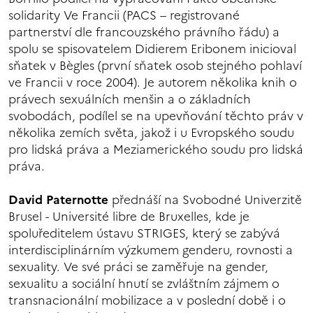
solidarity Ve Francii (PACS – registrované
partnerství dle francouzského právního řádu) a
spolu se spisovatelem Didierem Eribonem inicioval
sňatek v Bègles (první sňatek osob stejného pohlaví
ve Francii v roce 2004). Je autorem několika knih o
právech sexuálních menšin a o základních
svobodách, podílel se na upevňování těchto práv v
několika zemích světa, jakož i u Evropského soudu
pro lidská práva a Meziamerického soudu pro lidská
práva.
David Paternotte
přednáší na Svobodné Univerzitě
Brusel - Université libre de Bruxelles, kde je
spoluředitelem ústavu STRIGES, který se zabývá
interdisciplinárním výzkumem genderu, rovnosti a
sexuality. Ve své práci se zaměřuje na gender,
sexualitu a sociální hnutí se zvláštním zájmem o
transnacionální mobilizace a v poslední době i o