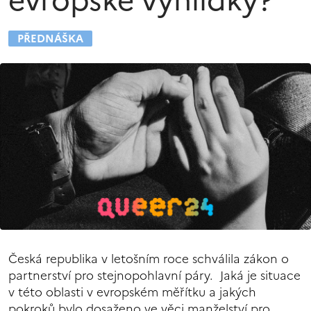
evropské vyhlídky?
PŘEDNÁŠKA
Česká republika v letošním roce schválila zákon o
partnerství pro stejnopohlavní páry. Jaká je situace
v této oblasti v evropském měřítku a jakých
pokroků bylo dosaženo ve věci manželství pro