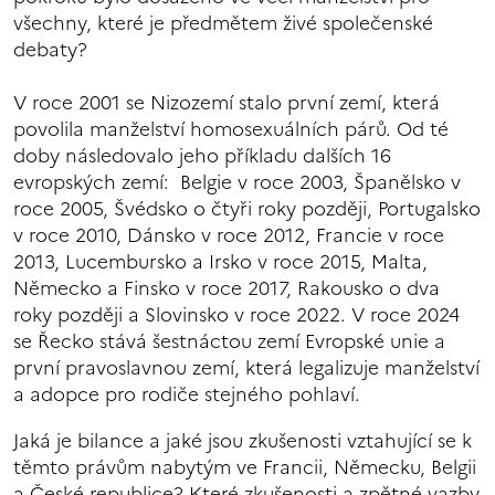
všechny, které je předmětem živé společenské
debaty?
V roce 2001 se Nizozemí stalo první zemí, která
povolila manželství homosexuálních párů. Od té
doby následovalo jeho příkladu dalších 16
evropských zemí: Belgie v roce 2003, Španělsko v
roce 2005, Švédsko o čtyři roky později, Portugalsko
v roce 2010, Dánsko v roce 2012, Francie v roce
2013, Lucembursko a Irsko v roce 2015, Malta,
Německo a Finsko v roce 2017, Rakousko o dva
roky později a Slovinsko v roce 2022. V roce 2024
se Řecko stává šestnáctou zemí Evropské unie a
první pravoslavnou zemí, která legalizuje manželství
a adopce pro rodiče stejného pohlaví.
Jaká je bilance a jaké jsou zkušenosti vztahující se k
těmto právům nabytým ve Francii, Německu, Belgii
a České republice? Které zkušenosti a zpětné vazby