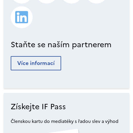
Staňte se naším partnerem
Více informací
Získejte IF Pass
Členskou kartu do mediatéky s řadou slev a výhod