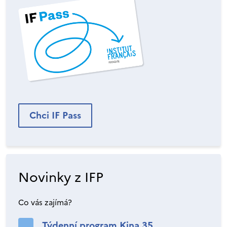
Chci IF Pass
Novinky z IFP
Co vás zajímá?
Týdenní program Kina 35