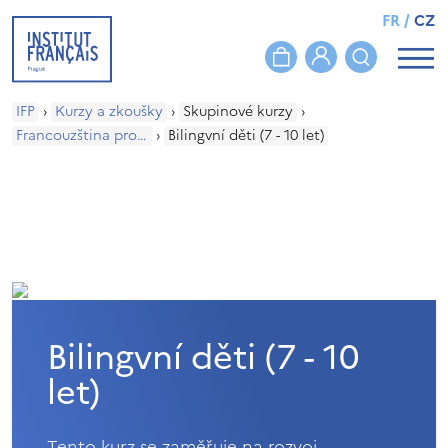
FR
/
CZ
IFP
›
Kurzy a zkoušky
›
Skupinové kurzy
›
Francouzština pro bilingvní děti a mládež
›
Bilingvní děti (7 - 10 let)
Bilingvní děti (7 - 10
let)
Tento kurz se zaměřuje na rozvoj