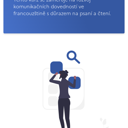
komunikačních dovedností ve
francouzštině s důrazem na psaní a čtení.