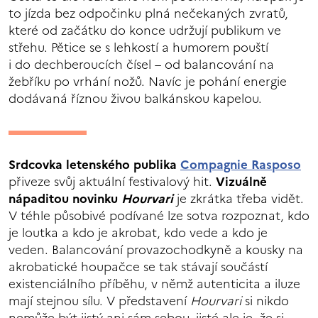
to jízda bez odpočinku plná nečekaných zvratů,
které od začátku do konce udržují publikum ve
střehu. Pětice se s lehkostí a humorem pouští
i do dechberoucích čísel – od balancování na
žebříku po vrhání nožů. Navíc je pohání energie
dodávaná říznou živou balkánskou kapelou.
Srdcovka letenského publika
Compagnie Rasposo
přiveze svůj aktuální festivalový hit.
Vizuálně
nápaditou novinku
Hourvari
je zkrátka třeba vidět.
V téhle působivé podívané lze sotva rozpoznat, kdo
je loutka a kdo je akrobat, kdo vede a kdo je
veden. Balancování provazochodkyně a kousky na
akrobatické houpačce se tak stávají součástí
existenciálního příběhu, v němž autenticita a iluze
mají stejnou sílu. V představení
Hourvari
si nikdo