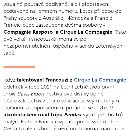
vizuálně poutavé podívané, ale i představení
postavené na jemném humoru. Letos přijedou do
Prahy soubory z Austrálie, Německa a Francie.
Francie bude zastoupena dvěma soubory -
Compagnie Rasposo a Cirque La Compagnie
. Tato
dvě velká francouzská jména se po
nezapomenutelném úspěchu vrací do Letenských
sadů.
Když
talentovaní Francouzi z
Cirque La Compagnie
odehráli v roce 2021 na Letní Letné svou první
show
L’avis Bidon
, festivalové diváky úplně
očarovali. Letos v srpnu se vrací se svým druhým
počinem a doporučením: pořádně se držte. V
akrobatickém road tripu
Pandax
vyráží pět bratrů
malým Fiatem Panda rozprášit popel svého otce.
Cesta to ale rozhodně není pochmurná, naopak je