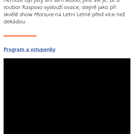
nemůže být jistý ani sám sebou, jisté ale je, že si
soubor Rasposo vyslouží ovace, stejně jako při
skvělé show
Morsure
na Letní Letné před více než
dekádou.
Program a vstupenky