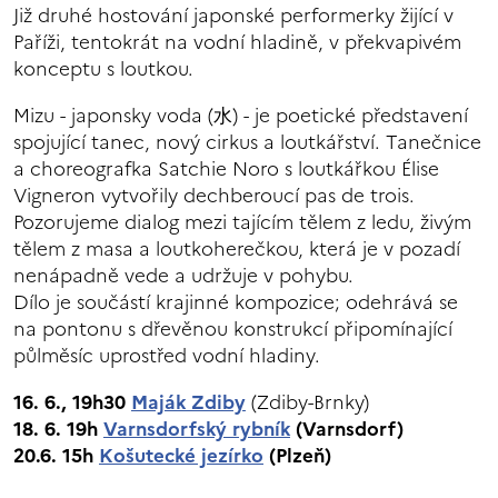
Již druhé hostování japonské performerky žijící v
Paříži, tentokrát na vodní hladině, v překvapivém
konceptu s loutkou.
Mizu - japonsky voda (水) - je poetické představení
spojující tanec, nový cirkus a loutkářství. Tanečnice
a choreografka Satchie Noro s loutkářkou Élise
Vigneron vytvořily dechberoucí pas de trois.
Pozorujeme dialog mezi tajícím tělem z ledu, živým
tělem z masa a loutkoherečkou, která je v pozadí
nenápadně vede a udržuje v pohybu.
Dílo je součástí krajinné kompozice; odehrává se
na pontonu s dřevěnou konstrukcí připomínající
půlměsíc uprostřed vodní hladiny.
16. 6., 19h30
Maják Zdiby
(Zdiby-Brnky)
18. 6. 19h
Varnsdorfský rybník
(Varnsdorf)
20.6. 15h
Košutecké jezírko
(Plzeň)