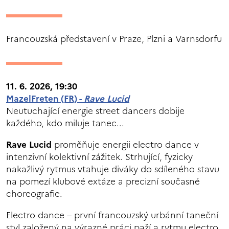
Francouzská představení v Praze, Plzni a Varnsdorfu
11. 6. 2026, 19:30
MazelFreten (FR) -
Rave Lucid
Neutuchající energie street dancers dobije
každého, kdo miluje tanec...
Rave Lucid
proměňuje energii electro dance v
intenzivní kolektivní zážitek. Strhující, fyzicky
nakažlivý rytmus vtahuje diváky do sdíleného stavu
na pomezí klubové extáze a precizní současné
choreografie.
Electro dance – první francouzský urbánní taneční
styl založený na výrazné práci paží a rytmu electro,