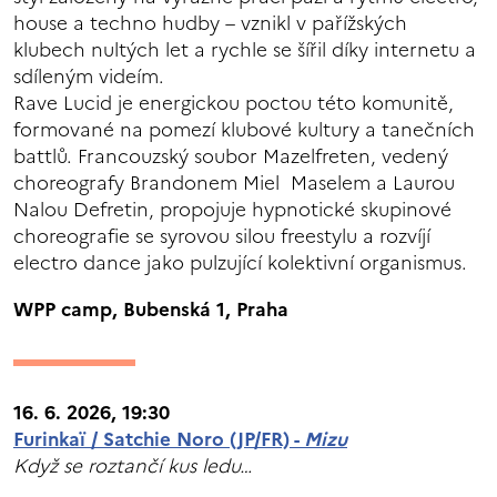
house a techno hudby – vznikl v pařížských
klubech nultých let a rychle se šířil díky internetu a
sdíleným videím.
Rave Lucid je energickou poctou této komunitě,
formované na pomezí klubové kultury a tanečních
battlů. Francouzský soubor Mazelfreten, vedený
choreografy Brandonem Miel Maselem a Laurou
Nalou Defretin, propojuje hypnotické skupinové
choreografie se syrovou silou freestylu a rozvíjí
electro dance jako pulzující kolektivní organismus.
WPP camp, Bubenská 1, Praha
16. 6. 2026, 19:30
Furinkaï / Satchie Noro (JP/FR) -
Mizu
Když se roztančí kus ledu…