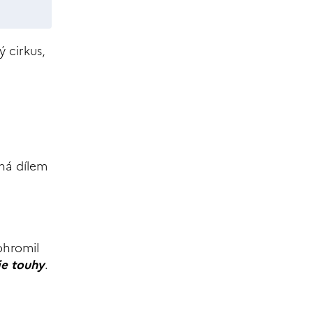
ý cirkus,
ná dílem
ohromil
e touhy
.