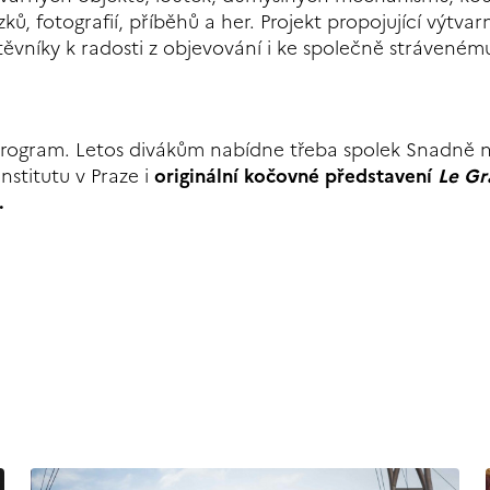
ků, fotografií, příběhů a her. Projekt propojující výtvar
těvníky k radosti z objevování i ke společně stráveném
 program. Letos divákům nabídne třeba spolek Snadně 
stitutu v Praze i
originální kočovné představení
Le Gr
e.