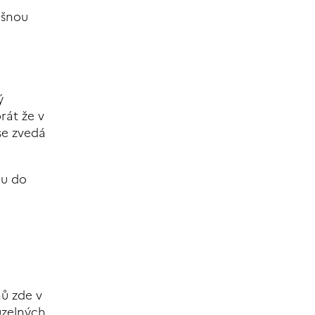
ušnou
ý
rát že v
se zvedá
du do
nů zde v
uzelných