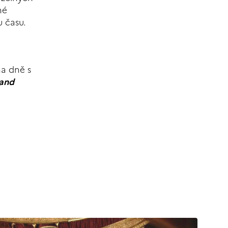
né
u času.
na dně s
and