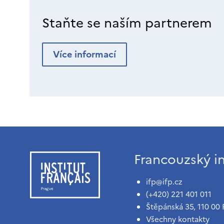
Staňte se naším partnerem
Více informací
Francouzský in
ifp@ifp.cz
(+420) 221 401 011
Štěpánská 35, 110 00 
Všechny kontakty