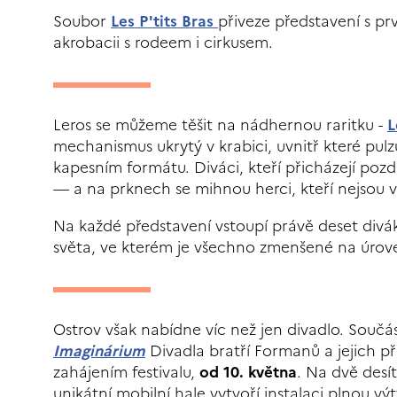
Soubor
Les P'tits Bras
přiveze představení s p
akrobacii s rodeem i cirkusem.
Leros se můžeme těšit na nádhernou raritku -
L
mechanismus ukrytý v krabici, uvnitř které pulzuj
kapesním formátu. Diváci, kteří přicházejí poz
— a na prknech se mihnou herci, kteří nejsou v
Na každé představení vstoupí právě deset divák
světa, ve kterém je všechno zmenšené na úrov
Ostrov však nabídne víc než jen divadlo. Součást
Imaginárium
Divadla bratří Formanů a jejich p
zahájením festivalu,
od 10. května
. Na dvě desí
unikátní mobilní hale vytvoří instalaci plnou 