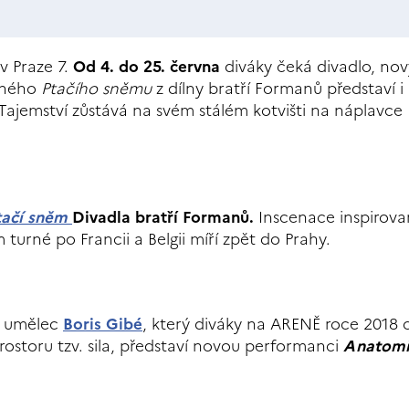
v Praze 7.
Od 4. do 25. června
diváky čeká divadlo, nov
ěšného
Ptačího sněmu
z dílny bratří Formanů představí i
 Tajemství zůstává na svém stálém kotvišti na náplavce
tačí sněm
Divadla bratří Formanů.
Inscenace inspirova
urné po Francii a Belgii míří zpět do Prahy.
ní umělec
Boris Gibé
, který diváky na ARENĚ roce 2018 
rostoru tzv. sila, představí novou performanci
Anatomi