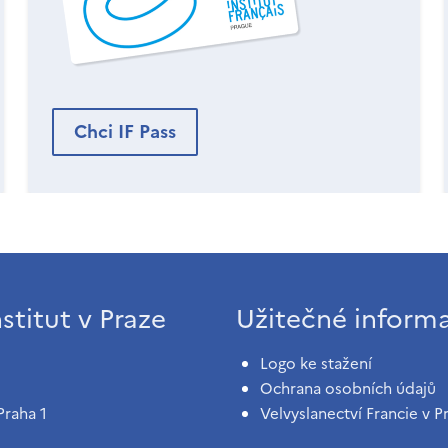
Chci IF Pass
stitut v Praze
Užitečné inform
Logo ke stažení
Ochrana osobních údajů
Praha 1
Velvyslanectví Francie v P