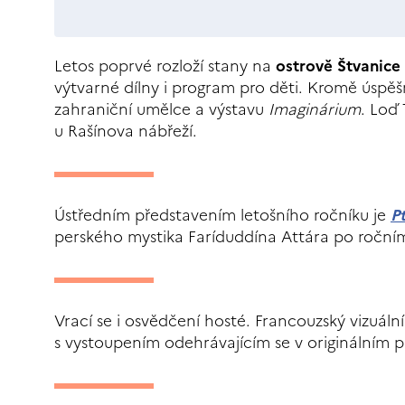
Letos poprvé rozloží stany na
ostrově Štvanice
výtvarné dílny i program pro děti. Kromě úsp
zahraniční umělce a výstavu
Imaginárium
. Loď
u Rašínova nábřeží.
Ústředním představením letošního ročníku je
P
perského mystika Faríduddína Attára po ročním t
Vrací se i osvědčení hosté. Francouzský vizuál
s vystoupením odehrávajícím se v originálním p