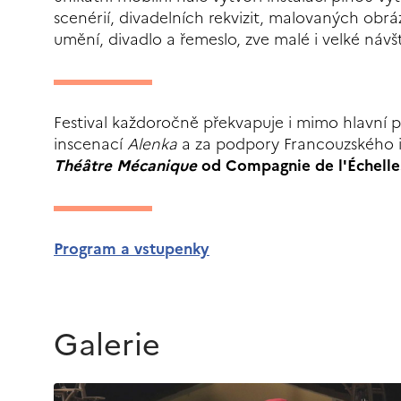
scenérií, divadelních rekvizit, malovaných obráz
umění, divadlo a řemeslo, zve malé i velké návš
Festival každoročně překvapuje i mimo hlavní
inscenací
Alenka
a za podpory Francouzského in
Théâtre Mécanique
od Compagnie de l'Échell
Program a vstupenky
Galerie