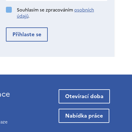
Souhlasím se zpracováním
osobních
údajů
.
ace
Otevírací doba
Nabídka práce
raze