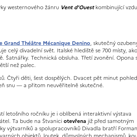
rvky westernového žánru
Vent d'Ouest
kombinující vzd
e Grand Théâtre Mécanique Denino
, skutečný ozuben
e celý divadelní svět. Italské hlediště se 700 místy, ako
dě. Šatnářky. Technická obsluha. Třetí zvonění. Opona 
ětší než palec.
ů. Čtyři děti, šest dospělých. Dvacet pět minut pohle
eň snu — a přitom neuvěřitelně skutečné.
í letošního ročníku je i oblíbená interaktivní výstava
řátel. Ta bude na Štvanici
otevřena
již před samotným
tky výtvarníků a spolupracovníků Divadla bratří Forma
výtvarných objektů, loutek, důmyslných mechanismů, ko