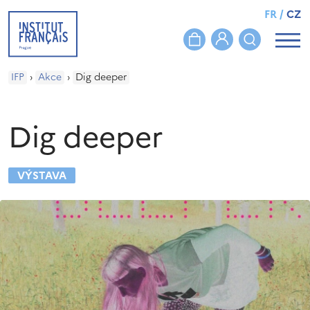
FR
/
CZ
IFP
›
Akce
›
Dig deeper
Dig deeper
VÝSTAVA