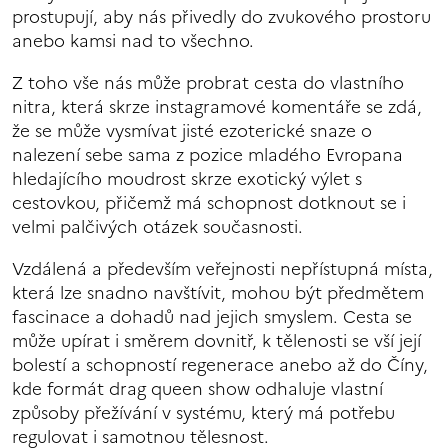
prostupují, aby nás přivedly do zvukového prostoru
anebo kamsi nad to všechno.
Z toho vše nás může probrat cesta do vlastního
nitra, která skrze instagramové komentáře se zdá,
že se může vysmívat jisté ezoterické snaze o
nalezení sebe sama z pozice mladého Evropana
hledajícího moudrost skrze exotický výlet s
cestovkou, přičemž má schopnost dotknout se i
velmi palčivých otázek současnosti.
Vzdálená a především veřejnosti nepřístupná místa,
která lze snadno navštívit, mohou být předmětem
fascinace a dohadů nad jejich smyslem. Cesta se
může upírat i směrem dovnitř, k tělenosti se vší její
bolestí a schopností regenerace anebo až do Číny,
kde formát drag queen show odhaluje vlastní
způsoby přežívání v systému, který má potřebu
regulovat i samotnou tělesnost.