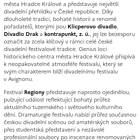
města Hradce Králové a představuje největší
divadelní přehlídku v České republice. Díky
dlouholeté tradici, bohaté historii a renomé
pořadatelů, kterými jsou
Klicperovo divadlo
,
Divadlo Drak
a
kontrapunkt, z. ú.
, jej lze bezesporu
označit za zcela klíčový v rámci celé české
divadelní festivalové tradice. Genius loci
historického centra města Hradce Králové přispívá
k neopakovatelné atmosféře festivalu, který se
svým charakterem blíží divadelnímu festivalu
v Avignonu.
Festival
Regiony
představuje naprosto ojedinělou,
pulzující událost reflektující bohatý průřez
aktuálního tuzemského i světového kulturního
dění. Dramaturgie festivalu nabízí průřez současnou
českou divadelní scénou od amatérských souborů,
přes studentská představení a nezávislé
profesionální soubory po inscenace renomovaných