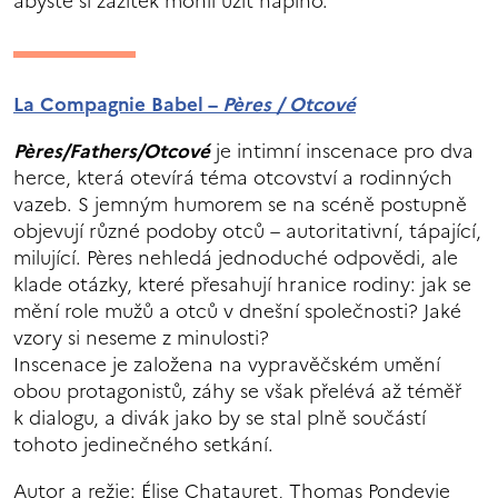
abyste si zážitek mohli užít naplno.
La Compagnie Babel –
Pères / Otcové
Pères/Fathers/Otcové
je intimní inscenace pro dva
herce, která otevírá téma otcovství a rodinných
vazeb. S jemným humorem se na scéně postupně
objevují různé podoby otců – autoritativní, tápající,
milující. Pères nehledá jednoduché odpovědi, ale
klade otázky, které přesahují hranice rodiny: jak se
mění role mužů a otců v dnešní společnosti? Jaké
vzory si neseme z minulosti?
Inscenace je založena na vypravěčském umění
obou protagonistů, záhy se však přelévá až téměř
k dialogu, a divák jako by se stal plně součástí
tohoto jedinečného setkání.
Autor a režie: Élise Chatauret, Thomas Pondevie