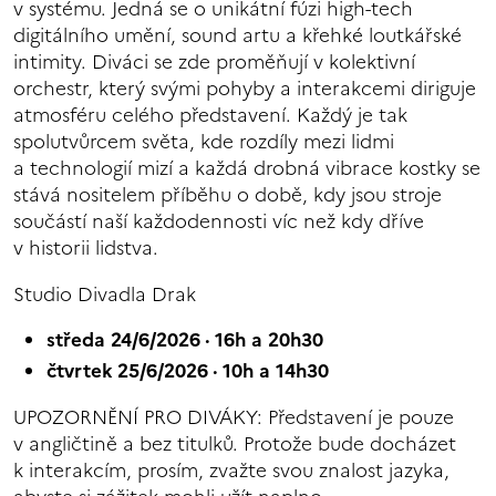
v systému. Jedná se o unikátní fúzi high-tech
digitálního umění, sound artu a křehké loutkářské
intimity. Diváci se zde proměňují v kolektivní
orchestr, který svými pohyby a interakcemi diriguje
atmosféru celého představení. Každý je tak
spolutvůrcem světa, kde rozdíly mezi lidmi
a technologií mizí a každá drobná vibrace kostky se
stává nositelem příběhu o době, kdy jsou stroje
součástí naší každodennosti víc než kdy dříve
v historii lidstva.
Studio Divadla Drak
středa 24/6/2026 · 16h a 20h30
čtvrtek 25/6/2026 · 10h a 14h30
UPOZORNĚNÍ PRO DIVÁKY: Představení je pouze
v angličtině a bez titulků. Protože bude docházet
k interakcím, prosím, zvažte svou znalost jazyka,