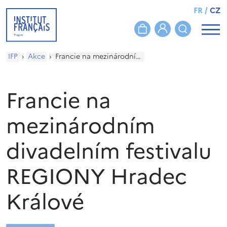
FR
/
CZ
IFP
›
Akce
›
Francie na mezinárodním divadelním festivalu REGIONY Hradec Králové
Francie na
mezinárodním
divadelním festivalu
REGIONY Hradec
Králové