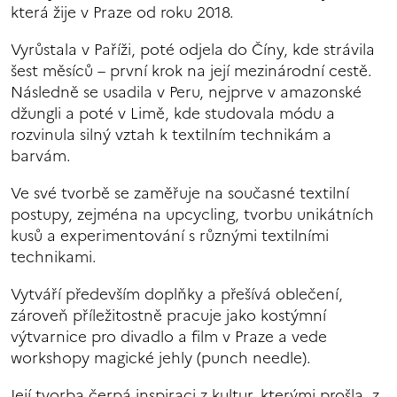
která žije v Praze od roku 2018.
Vyrůstala v Paříži, poté odjela do Číny, kde strávila
šest měsíců – první krok na její mezinárodní cestě.
Následně se usadila v Peru, nejprve v amazonské
džungli a poté v Limě, kde studovala módu a
rozvinula silný vztah k textilním technikám a
barvám.
Ve své tvorbě se zaměřuje na současné textilní
postupy, zejména na upcycling, tvorbu unikátních
kusů a experimentování s různými textilními
technikami.
Vytváří především doplňky a přešívá oblečení,
zároveň příležitostně pracuje jako kostýmní
výtvarnice pro divadlo a film v Praze a vede
workshopy magické jehly (punch needle).
Její tvorba čerpá inspiraci z kultur, kterými prošla, z