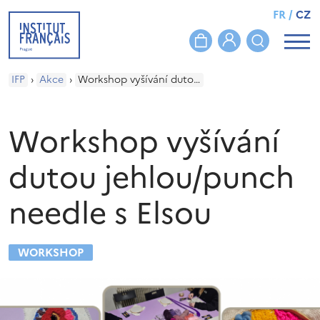
FR
/
CZ
IFP
›
Akce
›
Workshop vyšívání dutou jehlou/punch needle s Elsou
Workshop vyšívání
dutou jehlou/punch
needle s Elsou
WORKSHOP