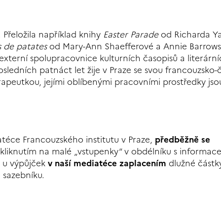
. Přeložila například knihy
Easter Parade
od Richarda Y
s de patates
od Mary-Ann Shaefferové a Annie Barrows
 externí spolupracovnice kulturních časopisů a literárn
posledních patnáct let žije v Praze se svou francouzsko
rapeutkou, jejími oblíbenými pracovními prostředky js
iatéce Francouzského institutu v Praze,
předběžně se
kliknutím na malé „vstupenky“ v obdélníku s informac
o u výpůjček
v naší mediatéce zaplacením
dlužné částky
 sazebníku.