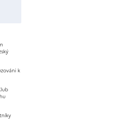
om
zský
uzováni k
Klub
ěhu
tníky