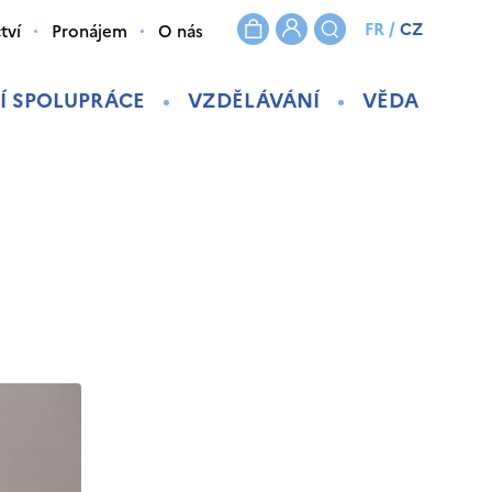
FR
/
CZ
tví
Pronájem
O nás
Í SPOLUPRÁCE
VZDĚLÁVÁNÍ
VĚDA