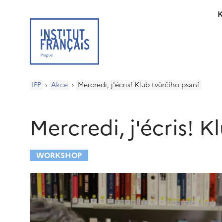
K
IFP
›
Akce
›
Mercredi, j'écris! Klub tvůrčího psaní
Mercredi, j'écris! K
WORKSHOP