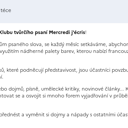
atéce
Klubu tvůrčího psa
ní Mercredi j'écris
!
íkům psaného slova, se každý měsíc setkáváme, abych
využitím nádherné palety barev, kterou nabízí francou
ků, které podněcují představivost, jsou účastníci povzb
í.
ebo dojmů, písně, umělecké kritiky, novinové články... 
ntovat se a osvojit si mnoho forem vyjadřování v průb
přednést a vyměnit si dojmy a nápady s ostatními účas