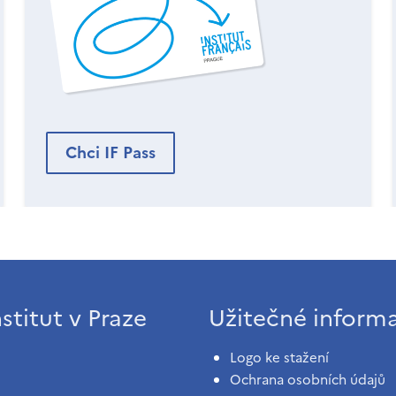
Chci IF Pass
stitut v Praze
Užitečné inform
Logo ke stažení
Ochrana osobních údajů