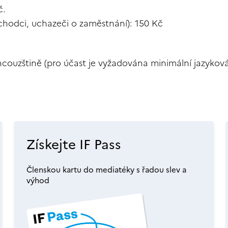
č.
důchodci, uchazeči o zaměstnání): 150 Kč
ouzštině (pro účast je vyžadována minimální jazyková
Získejte IF Pass
Členskou kartu do mediatéky s řadou slev a
výhod