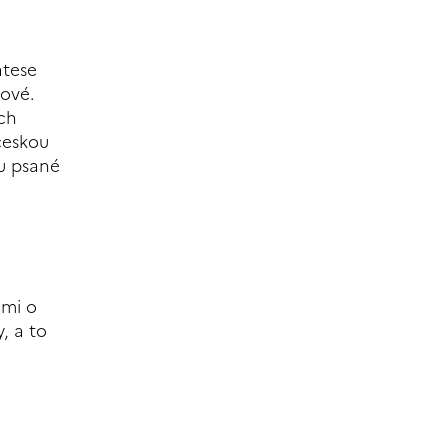
atese
ové.
ích
-českou
ou psané
emi o
, a to