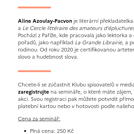
Aline Azoulay-Pacvon
je literární překladatelka
a
Le Cercle littéraire des amateurs d’épluchure
Pochází z Paříže, kde pracovala jako lektorka a
pořadů, jako například
La Grande Librairie
, a 
rodinou. Od roku 2020 je certifikovanou artete
slovo a hudebnost slova.
Chcete-li se zúčastnit Klubu spisovatelů v med
zaregistrujte
na semináře, o které máte zájem, 
akci. Svou registraci pak můžete potvrdit přím
platební kartou nebo v hotovosti podle našeho
Cena za seminář:
Plná cena: 250 Kč