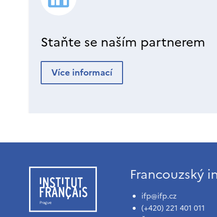
Staňte se naším partnerem
Více informací
Francouzský in
ifp@ifp.cz
(+420) 221 401 011