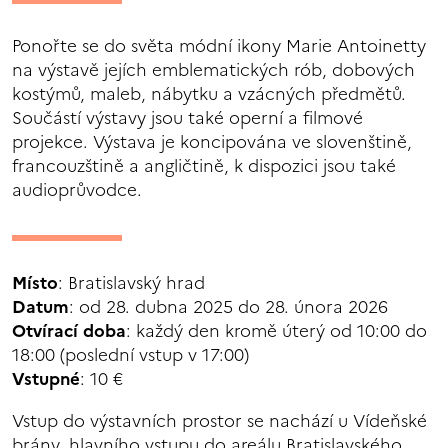
Ponořte se do světa módní ikony Marie Antoinetty
na výstavě jejích emblematických rób, dobových
kostýmů, maleb, nábytku a vzácných předmětů.
Součástí výstavy jsou také operní a filmové
projekce. Výstava je koncipována ve slovenštině,
francouzštině a angličtině, k dispozici jsou také
audioprůvodce.
Místo
: Bratislavský hrad
Datum
: od 28. dubna 2025 do 28. února 2026
Otvírací doba
: každý den kromě úterý od 10:00 do
18:00 (poslední vstup v 17:00)
Vstupné
: 10 €
Vstup do výstavních prostor se nachází u Vídeňské
brány, hlavního vstupu do areálu Bratislavského