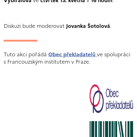
Vybíralová
ve
čtvrtek 15. května
v
16 hodin
.
Diskuzi bude moderovat
Jovanka Šotolová
.
Tuto akci pořádá
Obec překladatelů
ve spolupráci
s Francouzským institutem v Praze.