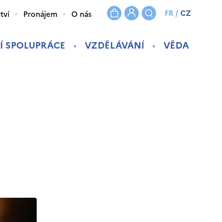
FR
/
CZ
tví
Pronájem
O nás
Í SPOLUPRÁCE
VZDĚLÁVÁNÍ
VĚDA