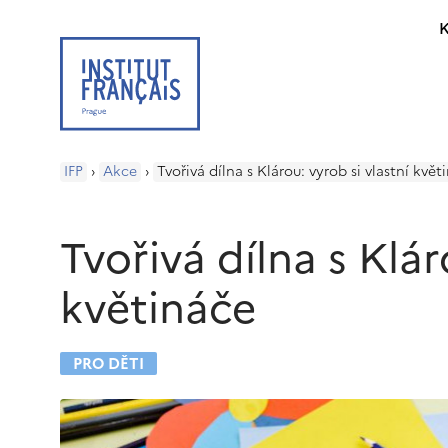
K
IFP
›
Akce
›
Tvořivá dílna s Klárou: vyrob si vlastní květ
Tvořivá dílna s Klár
květináče
PRO DĚTI