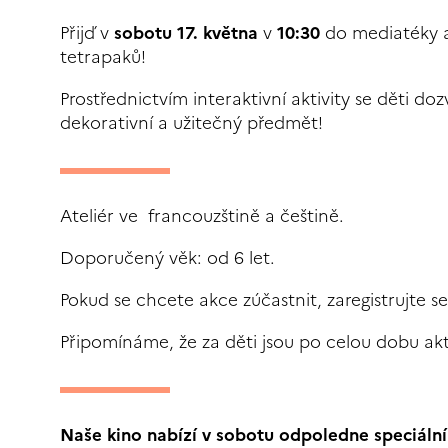
Přijď v
sobotu 17. května
v
10:30
do mediatéky a
tetrapaků!
Prostřednictvím interaktivní aktivity se děti doz
dekorativní a užitečný předmět!
Ateliér ve francouzštině a češtině.
Doporučený věk: od 6 let.
Pokud se chcete akce zúčastnit, zaregistrujte s
Připomínáme, že za děti jsou po celou dobu ak
Naše kino nabízí v sobotu odpoledne speciální