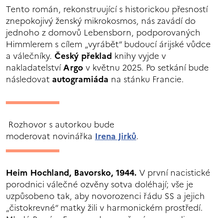
Tento román, rekonstruující s historickou přesností
znepokojivý ženský mikrokosmos, nás zavádí do
jednoho z domovů Lebensborn, podporovaných
Himmlerem s cílem „vyrábět“ budoucí árijské vůdce
a válečníky.
Český překlad
knihy vyjde v
nakladatelství
Argo
v květnu 2025. Po setkání bude
následovat
autogramiáda
na stánku Francie.
Rozhovor s autorkou bude
moderovat novinářka
Irena Jirků
.
Heim Hochland, Bavorsko, 1944.
V první nacistické
porodnici válečné ozvěny sotva doléhají; vše je
uzpůsobeno tak, aby novorozenci řádu SS a jejich
„čistokrevné“ matky žili v harmonickém prostředí.