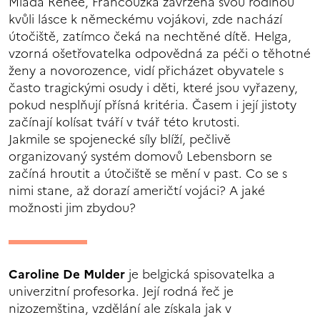
Mladá Renée, Francouzka zavržená svou rodinou
kvůli lásce k německému vojákovi, zde nachází
útočiště, zatímco čeká na nechtěné dítě. Helga,
vzorná ošetřovatelka odpovědná za péči o těhotné
ženy a novorozence, vidí přicházet obyvatele s
často tragickými osudy i děti, které jsou vyřazeny,
pokud nesplňují přísná kritéria. Časem i její jistoty
začínají kolísat tváří v tvář této krutosti.
Jakmile se spojenecké síly blíží, pečlivě
organizovaný systém domovů Lebensborn se
začíná hroutit a útočiště se mění v past. Co se s
nimi stane, až dorazí američtí vojáci? A jaké
možnosti jim zbydou?
Caroline De Mulder
je belgická spisovatelka a
univerzitní profesorka. Její rodná řeč je
nizozemština, vzdělání ale získala jak v