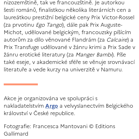
nizozemštině, tak ve francouzštině. Je autorkou
šesti románů, finalistkou několika literárních cen a
laureátkou prestižní belgické ceny Prix Victor-Rossel
(za prvotinu
Ego Tango
), dále pak Prix Auguste-
Michot, udělované belgickým, francouzsky píšícím
autorům za dílo věnované Flandrám (za
Calcaire
) a
Prix Transfuge udělované v žánru krimi a Prix Sade v
žánru erotické literatury (za
Manger Bambi
). Píše
také eseje, v akademické sféře se věnuje srovnávací
literatuře a vede kurzy na univerzitě v Namuru.
Akce je organizována ve spolupráci s
nakladatelstvím
Argo
a velvyslanectvím Belgického
království v České republice.
Fotografie: Francesca Mantovani © Editions
Gallimard