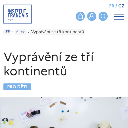
FR
/
CZ
IFP
›
Akce
›
Vyprávění ze tří kontinentů
Vyprávění ze tří
kontinentů
PRO DĚTI