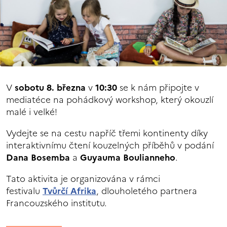
V
sobotu 8. března
v
10:30
se k nám připojte v
mediatéce na pohádkový workshop, který okouzlí
malé i velké!
Vydejte se na cestu napříč třemi kontinenty díky
interaktivnímu čtení kouzelných příběhů v podání
Dana Bosemba
a
Guyauma Boulianneho
.
Tato aktivita je organizována v rámci
festivalu
Tvůrčí Afrika
, dlouholetého partnera
Francouzského institutu.