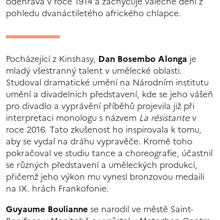
odehrává v roce 1914 a zachycuje válečné dění z
pohledu dvanáctiletého afrického chlapce.
Pocházející z Kinshasy,
Dan Bosembo Alonga
je
mladý všestranný talent v umělecké oblasti.
Studoval dramatické umění na Národním institutu
umění a divadelních představení, kde se jeho vášeň
pro divadlo a vyprávění příběhů projevila již při
interpretaci monologu s názvem
La résistante
v
roce 2016. Tato zkušenost ho inspirovala k tomu,
aby se vydal na dráhu vypravěče. Kromě toho
pokračoval ve studiu tance a choreografie, účastnil
se různých představení a uměleckých produkcí,
přičemž jeho výkon mu vynesl bronzovou medaili
na IX. hrách Frankofonie.
Guyaume Boulianne
se narodil ve městě Saint-