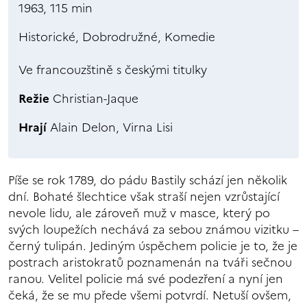
1963, 115 min
Historické, Dobrodružné, Komedie
Ve francouzštině s českými titulky
Režie
Christian-Jaque
Hrají
Alain Delon, Virna Lisi
Píše se rok 1789, do pádu Bastily schází jen několik
dní. Bohaté šlechtice však straší nejen vzrůstající
nevole lidu, ale zároveň muž v masce, který po
svých loupežích nechává za sebou známou vizitku –
černý tulipán. Jediným úspěchem policie je to, že je
postrach aristokratů poznamenán na tváři sečnou
ranou. Velitel policie má své podezření a nyní jen
čeká, že se mu přede všemi potvrdí. Netuší ovšem,