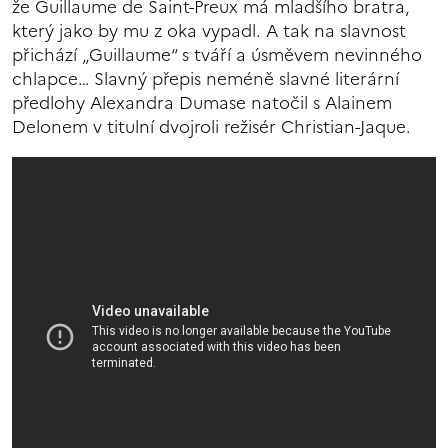
že Guillaume de Saint-Preux má mladšího bratra,
který jako by mu z oka vypadl. A tak na slavnost
přichází „Guillaume“ s tváří a úsměvem nevinného
chlapce… Slavný přepis neméně slavné literární
předlohy Alexandra Dumase natočil s Alainem
Delonem v titulní dvojroli režisér Christian-Jaque.