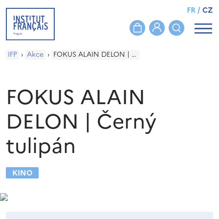
FR
/
CZ
IFP
›
Akce
›
FOKUS ALAIN DELON | Černý tulipán
FOKUS ALAIN
DELON | Černý
tulipán
KINO