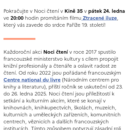
Pokračujte v Noci čtení v
Kině 35
v
pátek 24. ledna
ve
20:00
hodin promítáním filmu
Ztracené iluze
,
který vás zavede do srdce Paříže 19. století!
Každoroční akci
Noci čtení
v roce 2017 spustilo
francouzské ministerstvo kultury s cílem propojit
knižní profesionály a čtenáře a oslavit radost ze
čtení. Od roku 2022 jsou pořádané francouzským
Centre national du livre
(Národním centrem pro
knihy a literaturu), příští ročník se uskuteční od 23.
do 26. ledna 2025. Noci čtení jsou příležitostí k
setkání a kulturním akcím, které se konají v
knihovnách, knihkupectvích, školách, muzeích,
kulturních a uměleckých zařízeních, komunitních
centrech, věznicích a dalších francouzských
institucích. Tímto způsobem potvrzují zásadní roli