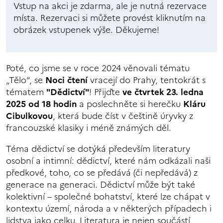
Vstup na akci je zdarma, ale je nutná rezervace
místa. Rezervaci si můžete provést kliknutím na
obrázek vstupenek výše. Děkujeme!
Poté, co jsme se v roce 2024 věnovali tématu
„Tělo“, se
Noci čtení
vracejí do Prahy, tentokrát s
tématem
"Dědictví"
! Přijďte
ve čtvrtek 23. ledna
2025 od 18
hodin
a poslechněte si herečku
Kláru
Cibulkovou
, která bude číst v češtině úryvky z
francouzské klasiky i méně známých děl.
Téma dědictví se dotýká především literatury
osobní a intimní: dědictví, které nám odkázali naši
předkové, toho, co se předává (či nepředává) z
generace na generaci. Dědictví může být také
kolektivní – společné bohatství, které lze chápat v
kontextu území, národa a v některých případech i
lidstva jako celku. Literatura je nejen součástí