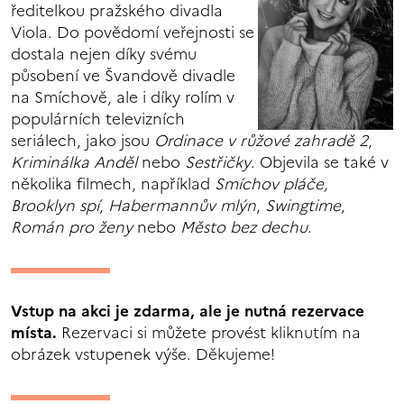
ředitelkou pražského divadla
Viola. Do povědomí veřejnosti se
dostala nejen díky svému
působení ve Švandově divadle
na Smíchově, ale i díky rolím v
populárních televizních
seriálech, jako jsou
Ordinace v růžové zahradě 2
,
Kriminálka Anděl
nebo
Sestřičky
. Objevila se také v
několika filmech, například
Smíchov pláče,
Brooklyn spí
,
Habermannův mlýn
,
Swingtime
,
Román pro ženy
nebo
Město bez dechu
.
Vstup na akci je zdarma, ale je nutná rezervace
místa.
Rezervaci si můžete provést kliknutím na
obrázek vstupenek výše. Děkujeme!