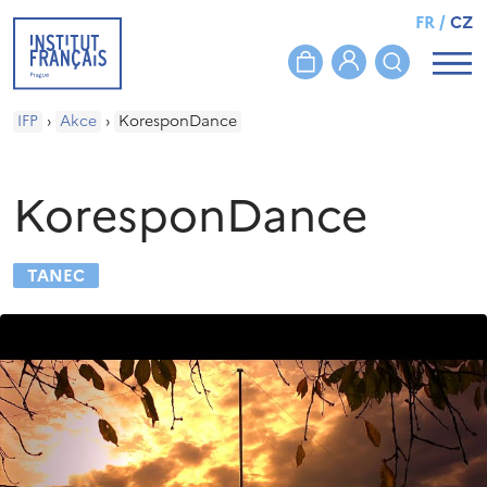
FR
/
CZ
IFP
›
Akce
›
KoresponDance
KoresponDance
TANEC