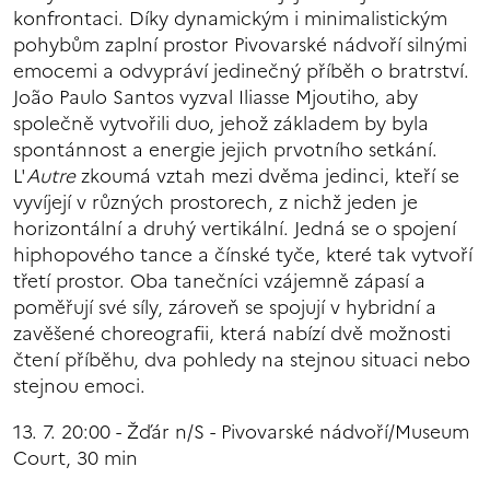
konfrontaci. Díky dynamickým i minimalistickým
pohybům zaplní prostor Pivovarské nádvoří silnými
emocemi a odvypráví jedinečný příběh o bratrství.
João Paulo Santos vyzval Iliasse Mjoutiho, aby
společně vytvořili duo, jehož základem by byla
spontánnost a energie jejich prvotního setkání.
L'
Autre
zkoumá vztah mezi dvěma jedinci, kteří se
vyvíjejí v různých prostorech, z nichž jeden je
horizontální a druhý vertikální. Jedná se o spojení
hiphopového tance a čínské tyče, které tak vytvoří
třetí prostor. Oba tanečníci vzájemně zápasí a
poměřují své síly, zároveň se spojují v hybridní a
zavěšené choreografii, která nabízí dvě možnosti
čtení příběhu, dva pohledy na stejnou situaci nebo
stejnou emoci.
13. 7. 20:00 - Žďár n/S - Pivovarské nádvoří/Museum
Court, 30 min