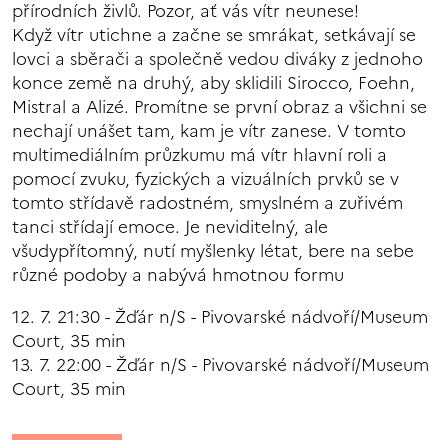
přírodních živlů. Pozor, ať vás vítr neunese!
Když vítr utichne a začne se smrákat, setkávají se
lovci a sběrači a společně vedou diváky z jednoho
konce země na druhý, aby sklidili Sirocco, Foehn,
Mistral a Alizé. Promítne se první obraz a všichni se
nechají unášet tam, kam je vítr zanese. V tomto
multimediálním průzkumu má vítr hlavní roli a
pomocí zvuku, fyzických a vizuálních prvků se v
tomto střídavě radostném, smyslném a zuřivém
tanci střídají emoce. Je neviditelný, ale
všudypřítomný, nutí myšlenky létat, bere na sebe
různé podoby a nabývá hmotnou formu
12. 7. 21:30 - Žďár n/S - Pivovarské nádvoří/Museum
Court, 35 min
13. 7. 22:00 - Žďár n/S - Pivovarské nádvoří/Museum
Court, 35 min