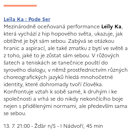
Leïla Ka : Pode Ser
Mezinárodně oceňovaná performance
Leïly Ka
,
která vychází z hip hopového světa, ukazuje, jak
obtížné je být sám sebou. Zabývá se otázkou
hranic a aspirací, ale také zmatku z bytí ve světě a
z toho, jaké to je zůstat sám sebou. V růžových
šatech a teniskách se tanečnice pouští do
syrového dialogu, v němž prostřednictvím různých
choreografických jazyků hledá mnohočetné
identity, které dohromady tvoří člověka.
Konfrontuje vztah k sobě samé, k druhým i ke
společnosti a vrhá se do nikdy nekončícího boje
nejen s přidělenými normami, ale především sama
se sebou.
13. 7. 21:00 - Žďár n/S - I Nádvoří, 45 min