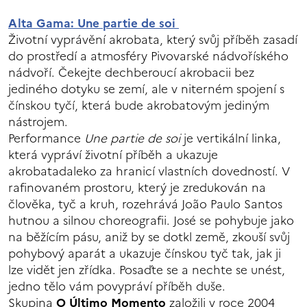
Alta Gama: Une partie de soi
Životní vyprávění akrobata, který svůj příběh zasadí
do prostředí a atmosféry Pivovarské nádvoříského
nádvoří. Čekejte dechberoucí akrobacii bez
jediného dotyku se zemí, ale v niterném spojení s
čínskou tyčí, která bude akrobatovým jediným
nástrojem.
Performance
Une partie de soi
je vertikální linka,
která vypráví životní příběh a ukazuje
akrobatadaleko za hranicí vlastních dovedností. V
rafinovaném prostoru, který je zredukován na
člověka, tyč a kruh, rozehrává João Paulo Santos
hutnou a silnou choreografii. José se pohybuje jako
na běžícím pásu, aniž by se dotkl země, zkouší svůj
pohybový aparát a ukazuje čínskou tyč tak, jak ji
lze vidět jen zřídka. Posaďte se a nechte se unést,
jedno tělo vám povypráví příběh duše.
Skupina
O Último Momento
založili v roce 2004