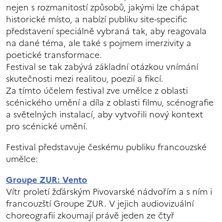
nejen s rozmanitostí způsobů, jakými lze chápat
historické místo, a nabízí publiku site-specific
představení speciálně vybraná tak, aby reagovala
na dané téma, ale také s pojmem imerzivity a
poetické transformace.
Festival se tak zabývá základní otázkou vnímání
skutečnosti mezi realitou, poezií a fikcí.
Za tímto účelem festival zve umělce z oblasti
scénického umění a díla z oblasti filmu, scénografie
a světelných instalací, aby vytvořili nový kontext
pro scénické umění.
Festival představuje českému publiku francouzské
umělce:
Groupe ZUR: Vento
Vítr proletí žďárským Pivovarské nádvořím a s ním i
francouzští Groupe ZUR. V jejich audiovizuální
choreografii zkoumají právě jeden ze čtyř