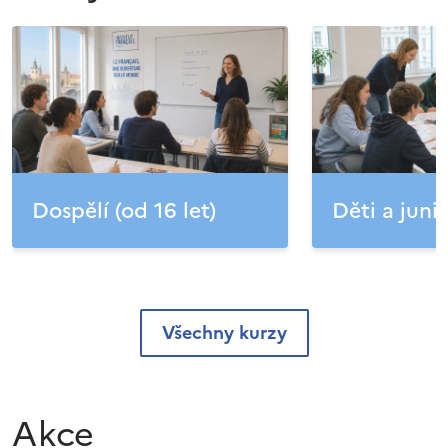
Dospělí (od 16 let)
Děti a junio
Všechny kurzy
Akce