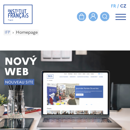
FR
/
CZ
IFP
›
Homepage