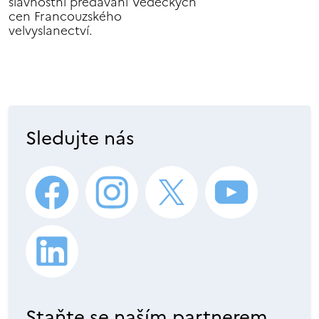
slavnostní předávání Vědeckých
cen Francouzského
velvyslanectví.
Sledujte nás
Staňte se naším partnerem