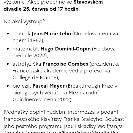
výzkumu. Akce proběhne ve
Stavovském
divadle 25. června od 17 hodin.
Na akci vystoupí:
chemik
Jean-Marie Lehn
(Nobelova cena za
chemii 1987),
matematik
Hugo Duminil-Copin
(Fieldsova
medaile 2022),
astrofyzička
Françoise Combes
(prezidentka
Francouzské akademie věd a profesorka
Collège de France),
biofyzik
Pascal Mayer
(Breakthrough Prize v
biologických vědách a Mezinárodní
Gairdnerova cena 2022).
Přednášky doplní hudební intermezza v podání
francouzského klavíristy Franka Braleyho. Součástí
jeho pestrého programu jsou i skladby Wolfganga