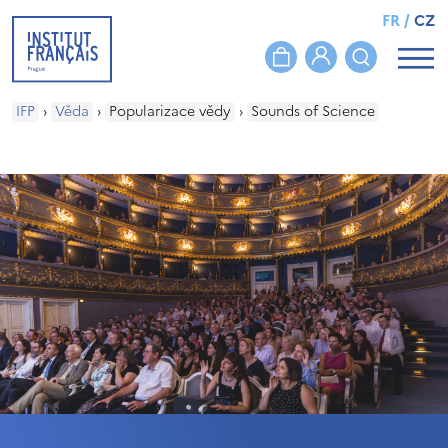
FR
/
CZ
IFP
›
Věda
›
Popularizace vědy
›
Sounds of Science