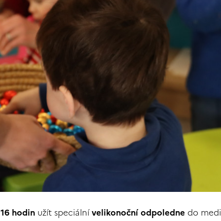
 16 hodin
užít speciální
velikonoční odpoledne
do medi