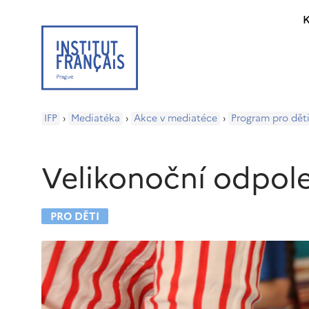
K
IFP
›
Mediatéka
›
Akce v mediatéce
›
Program pro dět
Velikonoční odpol
PRO DĚTI