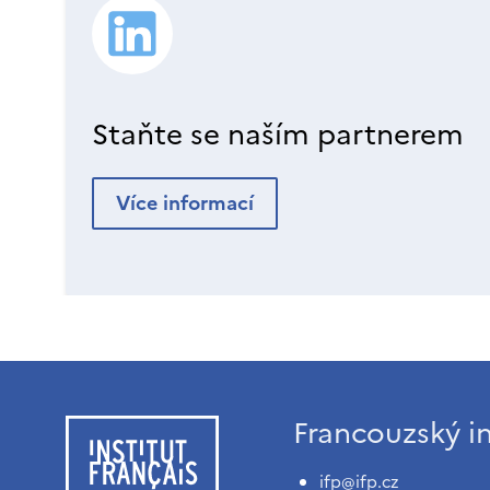
Staňte se naším partnerem
Více informací
Francouzský in
ifp@ifp.cz