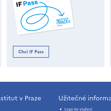
Chci IF Pass
stitut v Praze
Užitečné inform
Logo ke stažení