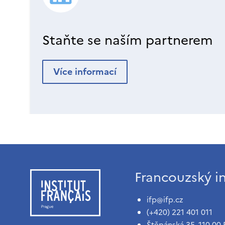
Staňte se naším partnerem
Více informací
Francouzský in
ifp@ifp.cz
(+420) 221 401 011
Štěpánská 35, 110 00 