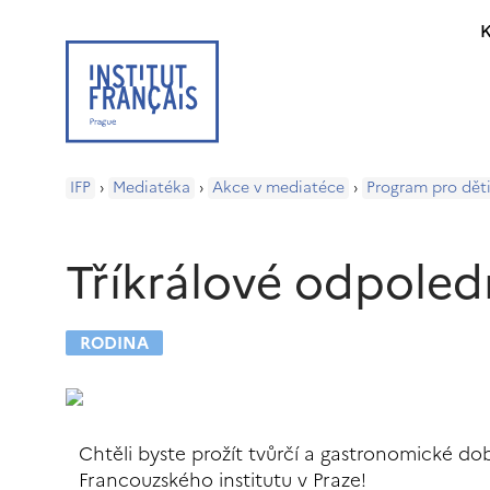
K
IFP
›
Mediatéka
›
Akce v mediatéce
›
Program pro dět
Tříkrálové odpoled
RODINA
Chtěli byste prožít tvůrčí a gastronomické dob
Francouzského institutu v Praze!