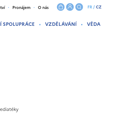
FR
/
CZ
tví
Pronájem
O nás
Í SPOLUPRÁCE
VZDĚLÁVÁNÍ
VĚDA
ediatéky