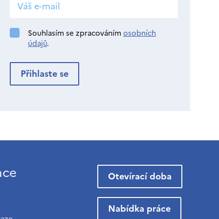
Souhlasím se zpracováním
osobních
údajů
.
ace
Otevírací doba
Nabídka práce
raze