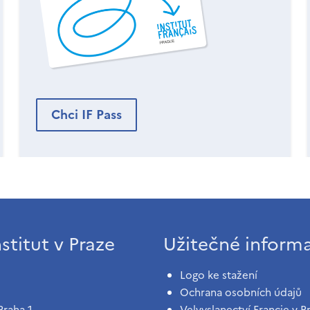
Chci IF Pass
stitut v Praze
Užitečné inform
Logo ke stažení
Ochrana osobních údajů
Praha 1
Velvyslanectví Francie v P