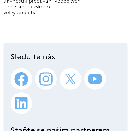
slavnostní předávání Vědeckých
cen Francouzského
velvyslanectví.
Sledujte nás
Staňte se naším partnerem