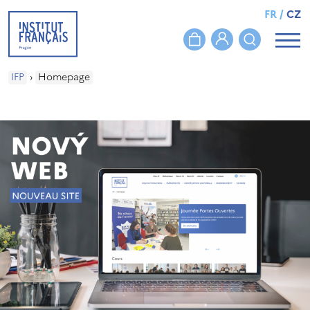
FR
/
CZ
IFP
›
Homepage