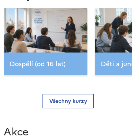
Dospělí (od 16 let)
Děti a junio
Všechny kurzy
Akce