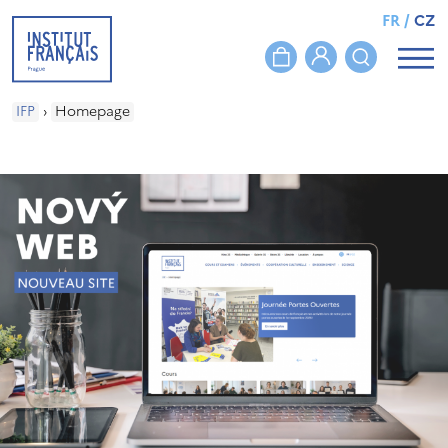
FR
/
CZ
IFP
›
Homepage