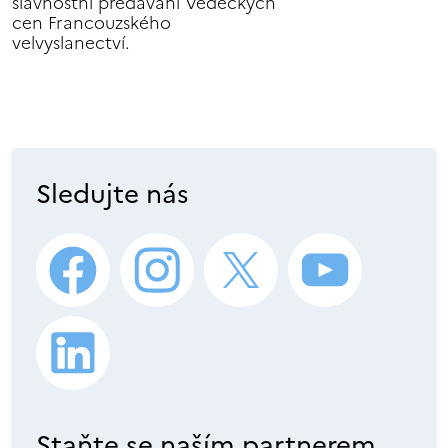
slavnostní předávání Vědeckých
cen Francouzského
velvyslanectví.
Sledujte nás
Staňte se naším partnerem