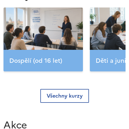
Dospělí (od 16 let)
Děti a junio
Všechny kurzy
Akce