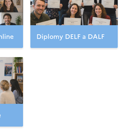
nline
Diplomy DELF a DALF
e