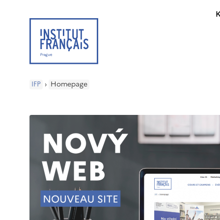
K
IFP
›
Homepage