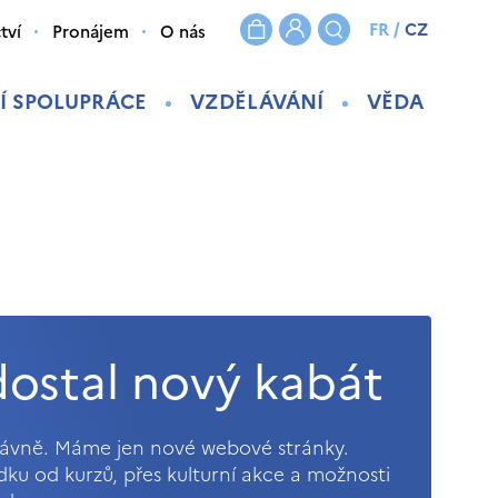
FR
/
CZ
tví
Pronájem
O nás
Í SPOLUPRÁCE
VZDĚLÁVÁNÍ
VĚDA
ostal nový kabát
právně. Máme jen nové webové stránky.
ídku od kurzů, přes kulturní akce a možnosti