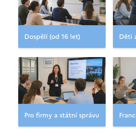
Dospělí (od 16 let)
Děti 
Pro firmy a státní správu
Franc