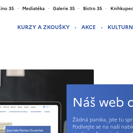
ino 35
Mediatéka
Galerie 35
Bistro 35
Knihkupec
KURZY A ZKOUŠKY
AKCE
KULTURN
Náš web d
Žádná panika, jste tu s
Podívejte se na naší nab