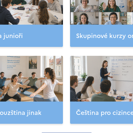
a junioři
Skupinové kurzy o
ouzština jinak
Čeština pro cizinc