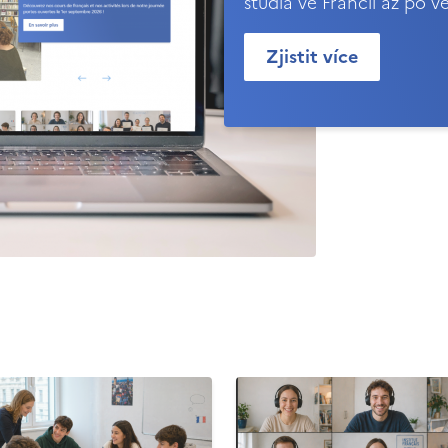
studia ve Francii až po v
Zjistit více