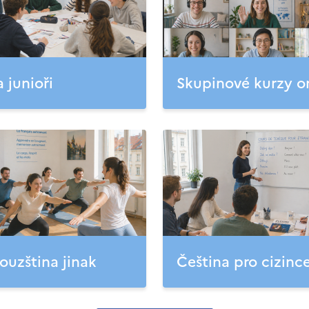
a junioři
Skupinové kurzy o
ouzština jinak
Čeština pro cizinc