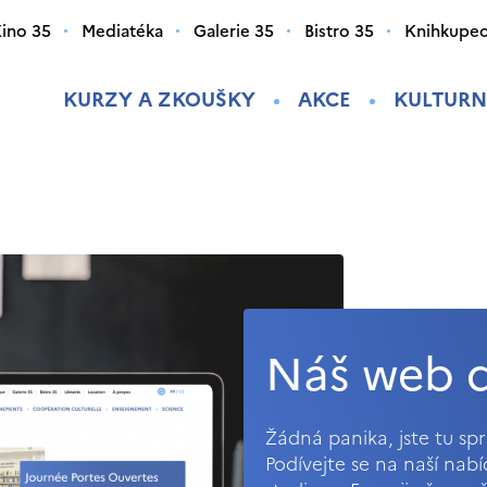
ino 35
Mediatéka
Galerie 35
Bistro 35
Knihkupec
KURZY A ZKOUŠKY
AKCE
KULTURN
Náš web d
Žádná panika, jste tu s
Podívejte se na naší nab