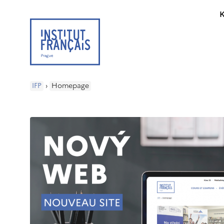
K
IFP
›
Homepage