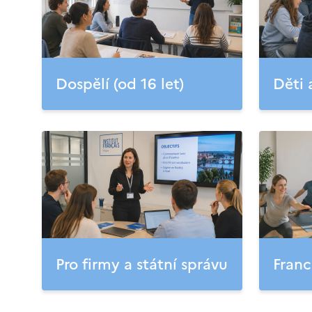
Dospělí (od 16 let)
Děti 
Pro firmy a státní správu
Franc