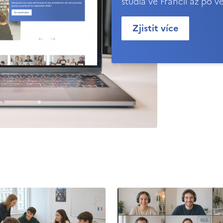
studia ve Francii až po v
Zjistit více