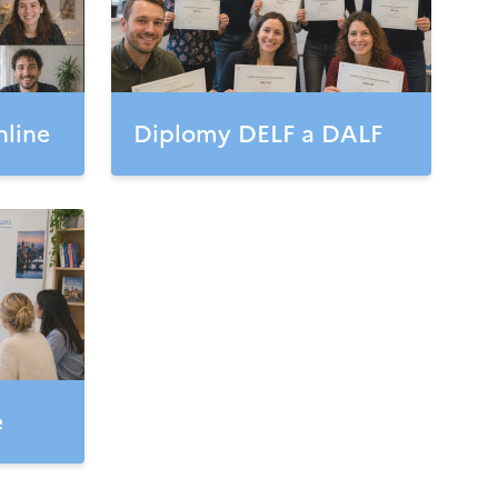
nline
Diplomy DELF a DALF
e