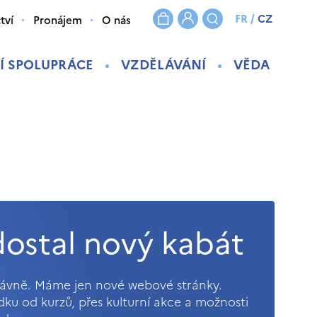
FR
/
CZ
tví
Pronájem
O nás
Í SPOLUPRÁCE
VZDĚLÁVÁNÍ
VĚDA
ostal nový kabát
právně. Máme jen nové webové stránky.
ídku od kurzů, přes kulturní akce a možnosti