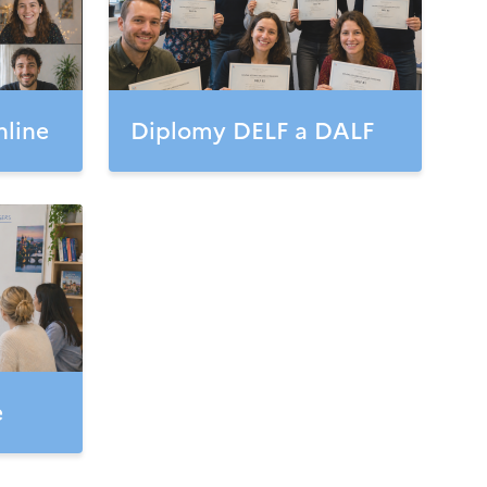
nline
Diplomy DELF a DALF
e