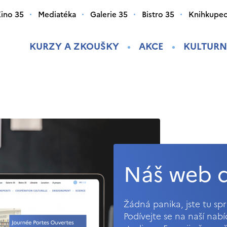
ino 35
Mediatéka
Galerie 35
Bistro 35
Knihkupec
KURZY A ZKOUŠKY
AKCE
KULTURN
Náš web d
Žádná panika, jste tu s
Podívejte se na naší nab