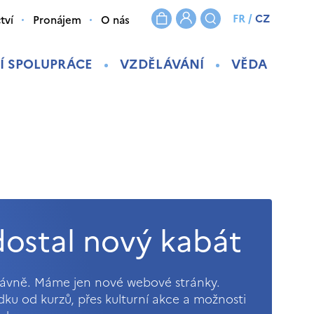
FR
/
CZ
tví
Pronájem
O nás
Í SPOLUPRÁCE
VZDĚLÁVÁNÍ
VĚDA
ostal nový kabát
právně. Máme jen nové webové stránky.
ídku od kurzů, přes kulturní akce a možnosti