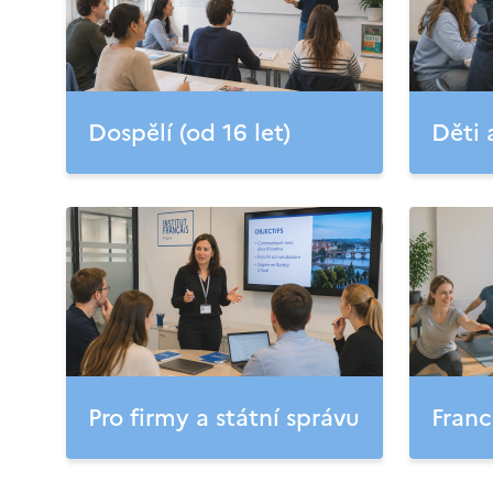
Dospělí (od 16 let)
Děti 
Pro firmy a státní správu
Franc