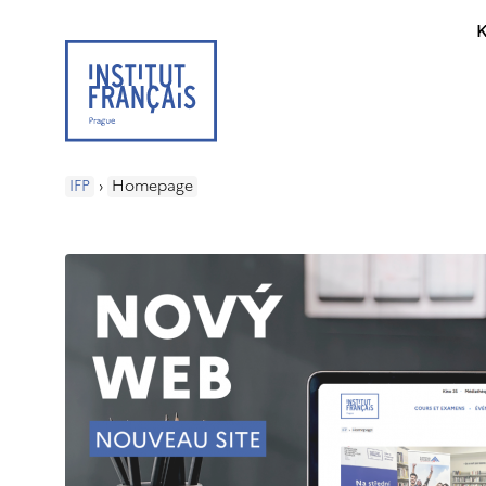
K
IFP
›
Homepage