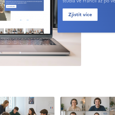
studia ve Francii až po v
Zjistit více