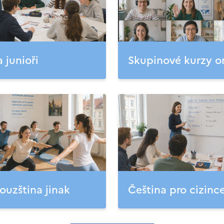
a junioři
Skupinové kurzy o
ouzština jinak
Čeština pro cizinc