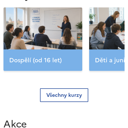
Dospělí (od 16 let)
Děti a junio
Všechny kurzy
Akce