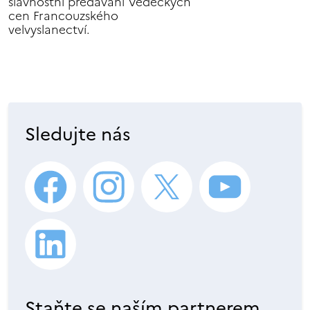
slavnostní předávání Vědeckých
cen Francouzského
velvyslanectví.
Sledujte nás
Staňte se naším partnerem