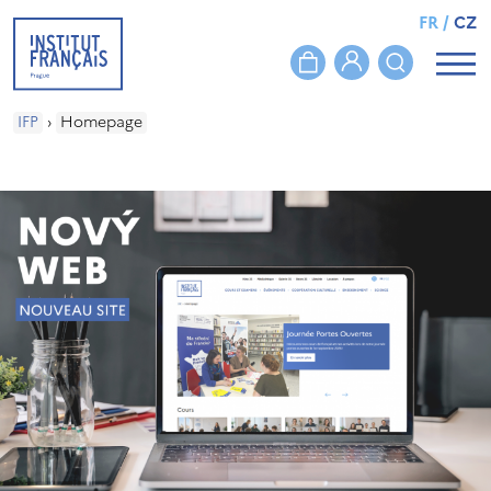
FR
/
CZ
IFP
›
Homepage