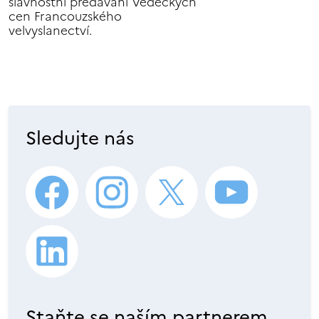
slavnostní předávání Vědeckých
cen Francouzského
velvyslanectví.
Sledujte nás
Staňte se naším partnerem