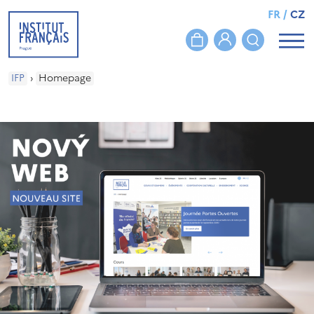
FR
/
CZ
IFP
›
Homepage