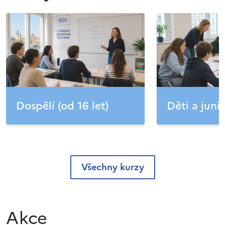
Dospělí (od 16 let)
Děti a junio
Všechny kurzy
Akce