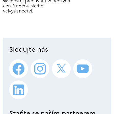
slavnostní předávání Vědeckých
cen Francouzského
velvyslanectví.
Sledujte nás
Staňte se naším partnerem