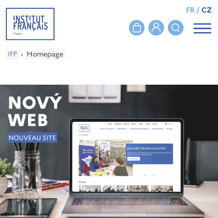
FR
/
CZ
IFP
›
Homepage