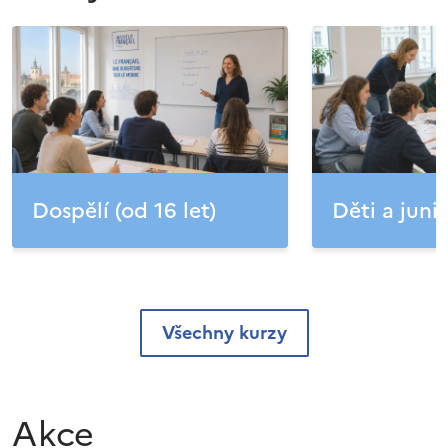
Dospělí (od 16 let)
Děti a junio
Všechny kurzy
Akce