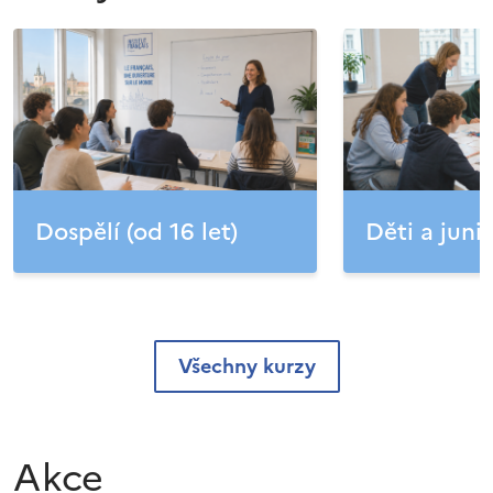
Dospělí (od 16 let)
Děti a junio
Všechny kurzy
Akce