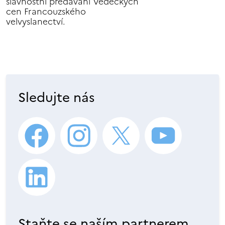
slavnostní předávání Vědeckých
cen Francouzského
velvyslanectví.
Sledujte nás
Staňte se naším partnerem