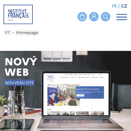
FR
/
CZ
IFP
›
Homepage