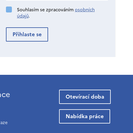
Souhlasím se zpracováním
osobních
údajů
.
ace
Otevírací doba
Nabídka práce
raze