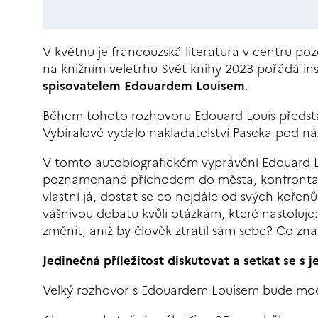
V květnu je francouzská literatura v centru po
na knižním veletrhu Svět knihy 2023 pořádá ins
spisovatelem Edouardem Louisem
.
Během tohoto rozhovoru Edouard Louis předst
Vybíralové vydalo nakladatelství Paseka pod 
V tomto autobiografickém vyprávění Edouard Lou
poznamenané příchodem do města, konfrontací 
vlastní já, dostat se co nejdále od svých kořen
vášnivou debatu kvůli otázkám, které nastoluje: 
změnit, aniž by člověk ztratil sám sebe? Co z
Jedinečná příležitost diskutovat a setkat se s
Velký rozhovor s Edouardem Louisem bude m