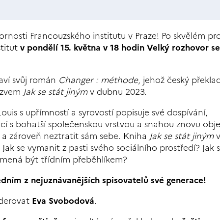
zornosti Francouzského institutu v Praze! Po skvělém p
titut
v pondělí 15. května v 18 hodin
Velký rozhovor se
aví svůj román
Changer : méthode
, jehož český překla
názvem
Jak se stát jiným
v dubnu 2023.
is s upřímností a syrovostí popisuje své dospívání,
s bohatší společenskou vrstvou a snahou znovu objev
ů a zároveň neztratit sám sebe. Kniha
Jak se stát jiným
v
Jak se vymanit z pasti svého sociálního prostředí? Jak 
namená být třídním přeběhlíkem?
 jedním z nejuznávanějších spisovatelů své generace!
oderovat
Eva Svobodová
.