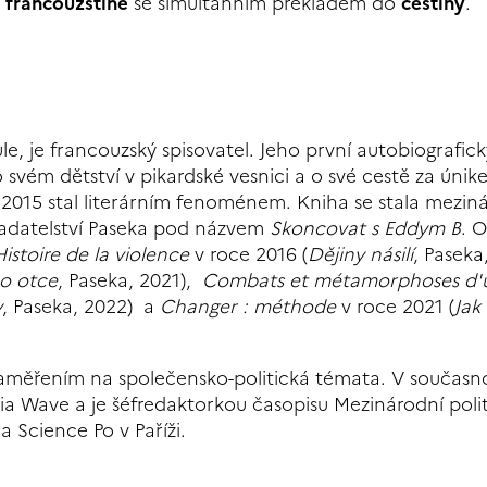
 francouzštině
se simultánním překladem do
češtiny
.
e, je francouzský spisovatel. Jeho první autobiografic
 svém dětství v pikardské vesnici a o své cestě za únik
e 2015 stal literárním fenoménem. Kniha se stala mezi
kladatelství Paseka pod názvem
Skoncovat s Eddym B
. 
Histoire de la violence
v roce 2016 (
Dějiny násilí
, Paseka
o otce
, Paseka, 2021),
Combats et métamorphoses d'
y
, Paseka, 2022) a
Changer : méthode
v roce 2021 (
Jak 
 zaměřením na společensko-politická témata. V současno
dia Wave a je šéfredaktorkou časopisu Mezinárodní polit
a Science Po v Paříži.