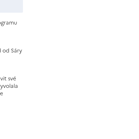
rogramu
d od Sáry
it své
yvolala
se