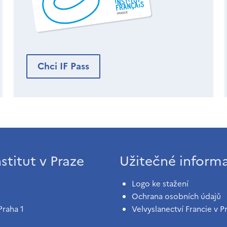
Chci IF Pass
stitut v Praze
Užitečné inform
Logo ke stažení
Ochrana osobních údajů
Praha 1
Velvyslanectví Francie v P