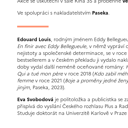
Akce se uskuteční v sále Kina 35 a proběhne
ve
Ve spolupráci s nakladatelstvím
Paseka
.
Edouard Louis
, rodným jménem Eddy Bellegueul
En finir avec Eddy Bellegueule
, v němž vypráví o
nejistoty a společenské determinace, se v roc
bestsellerem a v českém překladu ji vydalo na
doby vydal další neméně oceňované romány:
Qui a tué mon père
v roce 2018 (
Kdo zabil méh
femme
v roce 2021 (
Boje a proměny jedné žen
jiným
, Paseka, 2023).
Eva Svobodová
je politoložka a publicistka se
přispívá do vysílání Českého rozhlasu Plus a Ra
Studuje doktorát na Univerzitě Karlově v Praze 