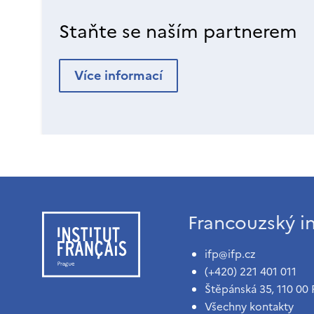
Staňte se naším partnerem
Více informací
Francouzský in
ifp@ifp.cz
(+420) 221 401 011
Štěpánská 35, 110 00 
Všechny kontakty