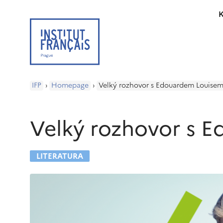
K
IFP
›
Homepage
›
Velký rozhovor s Edouardem Louise
Velký rozhovor s 
LITERATURA