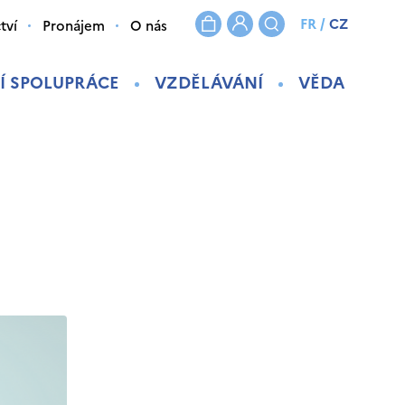
FR
/
CZ
tví
Pronájem
O nás
Í SPOLUPRÁCE
VZDĚLÁVÁNÍ
VĚDA