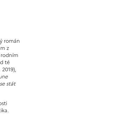
ký román
em z
národním
Od té
, 2019),
une
se stát
sti
ika.