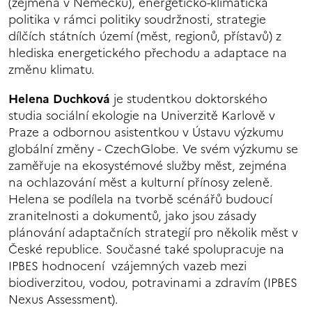
(zejména v Německu), energeticko-klimatická
politika v rámci politiky soudržnosti, strategie
dílčích státních území (měst, regionů, přístavů) z
hlediska energetického přechodu a adaptace na
změnu klimatu.
Helena Duchková
je studentkou doktorského
studia sociální ekologie na Univerzitě Karlově v
Praze a odbornou asistentkou v Ústavu výzkumu
globální změny - CzechGlobe. Ve svém výzkumu se
zaměřuje na ekosystémové služby měst, zejména
na ochlazování měst a kulturní přínosy zeleně.
Helena se podílela na tvorbě scénářů budoucí
zranitelnosti a dokumentů, jako jsou zásady
plánování adaptačních strategií pro několik měst v
České republice. Současné také spolupracuje na
IPBES hodnocení vzájemných vazeb mezi
biodiverzitou, vodou, potravinami a zdravím (IPBES
Nexus Assessment).