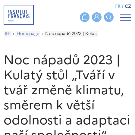
FR
/
CZ
IFP
›
Homepage
›
Noc nápadů 2023 | Kulatý stůl „Tváří v tvář změně klimatu, směrem k větší odolnosti a adaptaci naší společnosti“
Noc nápadů 2023 |
Kulatý stůl „Tváří v
tvář změně klimatu,
směrem k větší
odolnosti a adaptaci