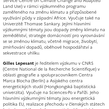
Service Centre on Climate Change and Adapted
Land Use) v rámci výzkumného programu
zaměřeného na změnu klimatu a přizpůsobené
využívání půdy v západní Africe. Vyučuje také na
Univerzitě Thomase Sankary. Jejími hlavními
výzkumnými tématy jsou dopady změny klimatu na
zemědělství, strategie domácností pro vyrovnávání
se se změnou klimatu, včetně migrace, živobytí,
zmírňování dopadů, oběhové hospodářství a
sekvestrace uhlíku.
Gilles Lepesant
je ředitelem výzkumu v CNRS
(Centre National de la Recherche Scientifique) v
oblasti geografie a spolupracovníkem Centra
Marca Blocha (Berlín) a Asijského centra
energetických studií (Hongkongská baptistická
univerzita). Vyučuje na Sciences-Po v Paříži. Jeho
hlavními výzkumnými tématy jsou energetická
politika EU, realizace přechodu v členských státech