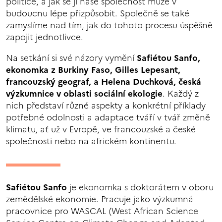
politice, a jak se jí naše společnost může v
budoucnu lépe přizpůsobit. Společně se také
zamyslíme nad tím, jak do tohoto procesu úspěšně
zapojit jednotlivce.
Na setkání si své názory vymění
Safiétou Sanfo,
ekonomka z Burkiny Faso, Gilles Lepesant,
francouzský geograf, a Helena Duchková, česká
výzkumnice v oblasti sociální ekologie
. Každý z
nich představí různé aspekty a konkrétní příklady
potřebné odolnosti a adaptace tváří v tvář změně
klimatu, ať už v Evropě, ve francouzské a české
společnosti nebo na africkém kontinentu.
Safiétou Sanfo
je ekonomka s doktorátem v oboru
zemědělské ekonomie. Pracuje jako výzkumná
pracovnice pro WASCAL (West African Science