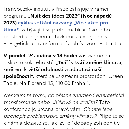
Francouzský institut v Praze zahajuje v rámci
programu
„Nuit des idées 2023“ (Noc nápadů
2023)
cyklus setkání nazvaný
„Více akce pro
klima!“
zabývající se problematikou životního
prostředí a zejména otázkami souvisejícími s
energetickou transformací a uhlíkovou neutralitou.
V pondělí 24. dubna v 18 hodin
vás zveme na
diskuzi u kulatého stůl
„Tváří v tvář změně klimatu,
směrem k větší odolnosti a adaptaci naší
společnosti“,
která se uskuteční prostorách Green
Table, Na Florenci 15, 110 00 Praha 1.
Nerozumíte tomu, co přesně znamená energetická
transformace nebo uhlíková neutralita?
Tato
konference je určena právě vám!
Chcete lépe
pochopit problematiku změny klimatu?
Připojte se
k nám a dozvíte se, jak lze její dopady zohlednit v