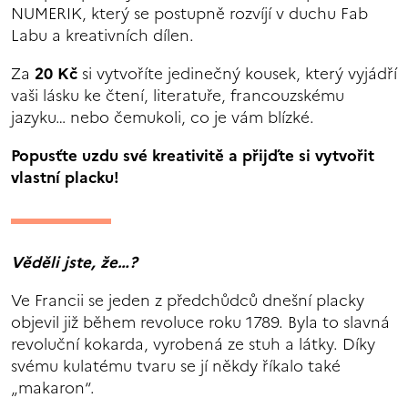
NUMERIK, který se postupně rozvíjí v duchu Fab
Labu a kreativních dílen.
Za
20 Kč
si vytvoříte jedinečný kousek, který vyjádří
vaši lásku ke čtení, literatuře, francouzskému
jazyku… nebo čemukoli, co je vám blízké.
Popusťte uzdu své kreativitě a přijďte si vytvořit
vlastní placku!
Věděli jste, že…?
Ve Francii se jeden z předchůdců dnešní placky
objevil již během revoluce roku 1789. Byla to slavná
revoluční kokarda, vyrobená ze stuh a látky. Díky
svému kulatému tvaru se jí někdy říkalo také
„makaron“.