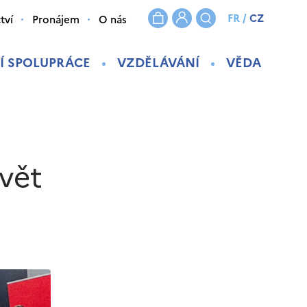
FR
/
CZ
tví
Pronájem
O nás
Í SPOLUPRÁCE
VZDĚLÁVÁNÍ
VĚDA
Svět