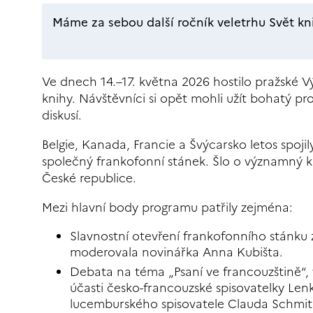
Máme za sebou další ročník veletrhu Svět kn
Ve dnech 14.–17. května 2026 hostilo pražské V
knihy. Návštěvníci si opět mohli užít bohatý p
diskusí.
Belgie, Kanada, Francie a Švýcarsko letos spoji
společný frankofonní stánek. Šlo o významný k
České republice.
Mezi hlavní body programu patřily zejména:
Slavnostní otevření frankofonního stánku z
moderovala novinářka Anna Kubišta.
Debata na téma „Psaní ve francouzštině“,
účasti česko-francouzské spisovatelky Le
lucemburského spisovatele Clauda Schmit