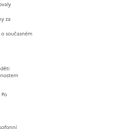
ovaly
ny za
s o současném
děti
obnostem
. Po
á
nkofonní