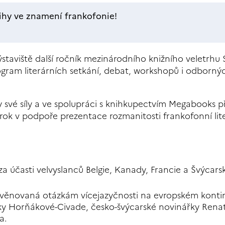
ihy ve znamení frankofonie!
ýstaviště další ročník mezinárodního knižního veletrhu 
rogram literárních setkání, debat, workshopů i odborný
ly své síly a ve spolupráci s knihkupectvím Megabooks p
rok v podpoře prezentace rozmanitosti frankofonní lit
a účasti velvyslanců Belgie, Kanady, Francie a Švýcarsk
 věnovaná otázkám vícejazyčnosti na evropském konti
nky Horňákové-Civade, česko-švýcarské novinářky Renat
a.