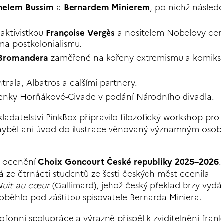
helem Bussim
a
Bernardem Minierem
, po nichž násled
 aktivistkou
Françoise Vergès
a nositelem Nobelovy ce
a postkolonialismu.
 Bromandera
zaměřené na kořeny extremismu a komik
rala, Albatros a dalšími partnery.
enky Horňákové-Civade v podání Národního divadla.
datelství PinkBox připravilo filozofický workshop pro 
hyběl ani úvod do ilustrace věnovaný významným os
o ocenění
Choix Goncourt České republiky 2025–2026
á ze čtrnácti studentů ze šesti českých měst ocenila
Nuit au cœur
(Gallimard), jehož český překlad brzy vyd
roběhlo pod záštitou spisovatele Bernarda Miniera.
ofonní spolupráce a výrazně přispěl k zviditelnění fra