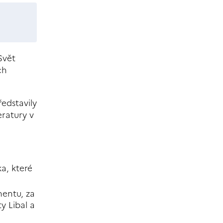
Svět
ch
ředstavily
eratury v
a, které
nentu, za
y Libal a