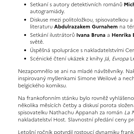
Setkaní s autory detektivních románů
Mic
autogramiády.
Diskuse mezi politoložkou, spisovatelkou a
literaturu
Abdulrazakem Gurnahem
na tém
Setkání ilustrátorů
Ivana Bruna
a
Henrika
světě.
Úspěšná spolupráce s nakladatelstvími Cent
Scénické čtení ukázek z knihy
Já, Evropa
L
Nezapomnělo se ani na mladé návštěvníky. Nakla
inspirovaný myšlenkami Simone Weilové a nec
belgického komiksu.
Na frankofonním stánku bylo rovněž vyhlášen
několika měsících četby a diskusí porota složen
spisovatelku Nathachu Appanah za román
La 
nakladatelství Host. Slavnostní předání ceny p
Letošní ročník potvrdil rostoucí dynamiku frank