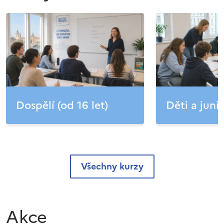
Dospělí (od 16 let)
Děti a junio
Všechny kurzy
Akce