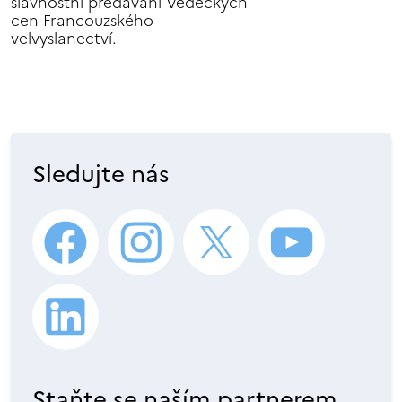
slavnostní předávání Vědeckých
cen Francouzského
velvyslanectví.
Sledujte nás
Staňte se naším partnerem