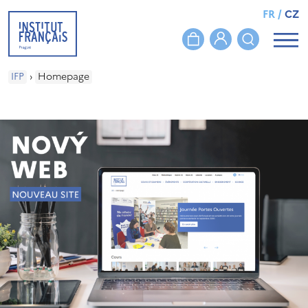
FR
/
CZ
IFP
›
Homepage