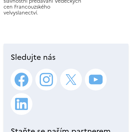
slavnostní předávání Vědeckých
cen Francouzského
velvyslanectví.
Sledujte nás
Staňte se naším partnerem