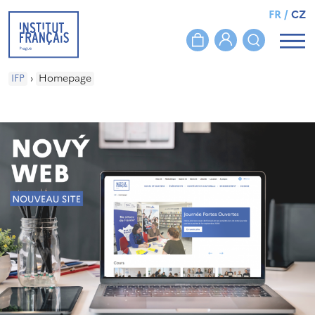
FR
/
CZ
IFP
›
Homepage