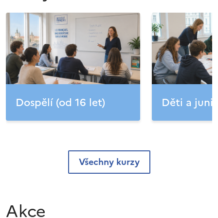
Dospělí (od 16 let)
Děti a junio
Všechny kurzy
Akce