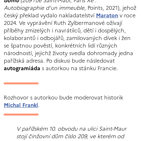
domu
(
209 rue Saint-Maur, Paris Xe :
Autobiographie d'un immeuble,
Points, 2021), jehož
český překlad vydalo nakladatelství
Maraton
v roce
2024. Ve vyprávění Ruth Zylbermanové ožívají
příběhy zmizelých i navrátilců, dětí i dospělých,
kolaborantů i odbojářů, zamilovaných dívek i žen
se špatnou pověstí, konkrétních lidí různých
národností, jejichž životy svedla dohromady jedna
pařížská adresa. Po diskusi bude následovat
autogramiáda
s autorkou na stánku Francie.
Rozhovor s autorkou bude moderovat historik
Michal Frankl
.
V pařížském 10. obvodu na ulici Saint-Maur
stojí činžovní dům číslo 209, ve kterém od