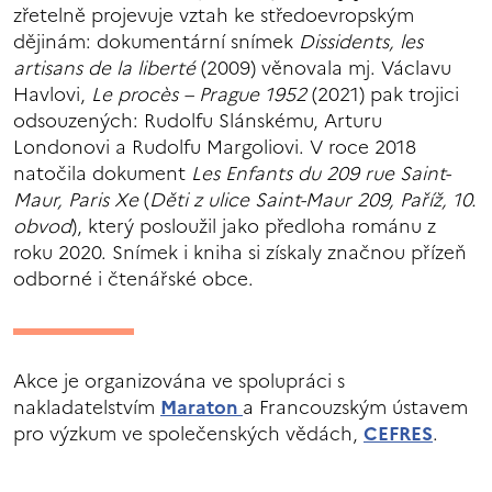
zřetelně projevuje vztah ke středoevropským
dějinám: dokumentární snímek
Dissidents, les
artisans de la liberté
(2009) věnovala mj. Václavu
Havlovi,
Le procès – Prague 1952
(2021) pak trojici
odsouzených: Rudolfu Slánskému, Arturu
Londonovi a Rudolfu Margoliovi. V roce 2018
natočila dokument
Les Enfants du 209 rue Saint-
Maur, Paris Xe
(
Děti z ulice Saint-Maur 209, Paříž, 10.
obvod
), který posloužil jako předloha románu z
roku 2020. Snímek i kniha si získaly značnou přízeň
odborné i čtenářské obce.
Akce je organizována ve spolupráci s
nakladatelstvím
Maraton
a Francouzským ústavem
pro výzkum ve společenských vědách,
CEFRES
.