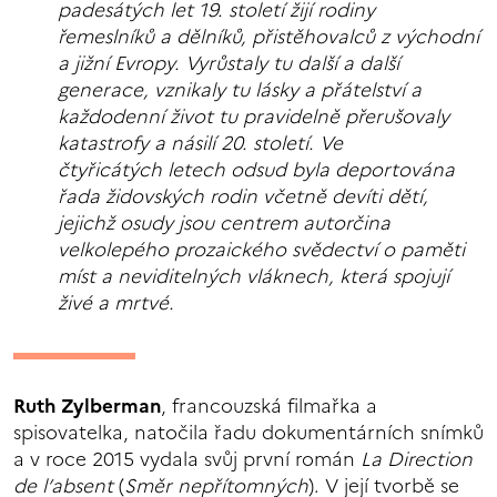
padesátých let 19. století žijí rodiny
řemeslníků a dělníků, přistěhovalců z východní
a jižní Evropy. Vyrůstaly tu další a další
generace, vznikaly tu lásky a přátelství a
každodenní život tu pravidelně přerušovaly
katastrofy a násilí 20. století. Ve
čtyřicátých letech odsud byla deportována
řada židovských rodin včetně devíti dětí,
jejichž osudy jsou centrem autorčina
velkolepého prozaického svědectví o paměti
míst a neviditelných vláknech, která spojují
živé a mrtvé.
Ruth Zylberman
, francouzská filmařka a
spisovatelka, natočila řadu dokumentárních snímků
a v roce 2015 vydala svůj první román
La Direction
de l’absent
(
Směr nepřítomných
). V její tvorbě se