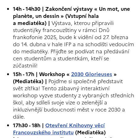
14h - 14h30
| Zakončení výstavy
« Un mot, une
planète, un dessin » (Vstupní hala
a mediatéka) |
Výstava, kterou připravili
studenti/ky francouzštiny v rámci Dnů
frankofonie 2025, bude k vidění od 27. března
do 14. dubna v hale IFP a na schodišti vedoucím
do mediatéky. Přijďte se podívat na předávání
cen studentům a studentkám, kteří se
zúčastnili!
15h - 17h | Workshop «
2030 Glorieuses
»
(Mediatéka) |
Pojďme si společně představit
svět zítřka! Tento zábavný interaktivní
workshop vyzve studenty z vybraných středních
škol, aby sdíleli svoje vize o zelenější a
inkluzivnější budoucnosti měst v roce 2030 a
dále.
17h30 - 18h |
Otevření Knihovny věcí
Francouzského institutu
(Mediatéka)