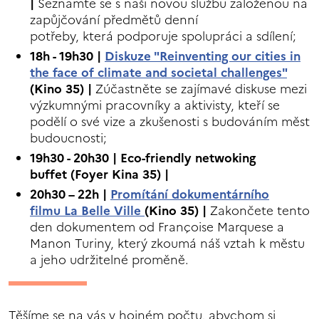
|
Seznamte se s naši novou službu založenou na
zapůjčování předmětů denní
potřeby, která podporuje spolupráci a sdílení;
18h - 19h30 |
Diskuze "Reinventing our cities in
the face of climate and societal challenges"
(Kino 35)
|
Zúčastněte se zajímavé diskuse mezi
výzkumnými pracovníky a aktivisty, kteří se
podělí o své vize a zkušenosti s budováním měst
budoucnosti;
19h30 - 20h30 | Eco-friendly netwoking
buffet (Foyer Kina 35) |
20h30 – 22h |
Promítání dokumentárního
filmu
La Belle Ville
(Kino 35) |
Zakončete tento
den dokumentem od Françoise Marquese a
Manon Turiny, který zkoumá náš vztah k městu
a jeho udržitelné proměně.
Těšíme se na vás v hojném počtu, abychom si