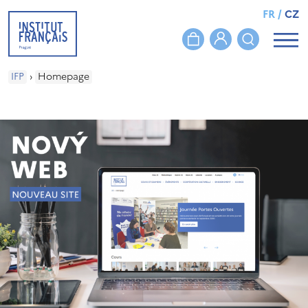
FR
/
CZ
IFP
›
Homepage