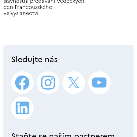
slavnostní předávání Vědeckých
cen Francouzského
velvyslanectví.
Sledujte nás
Staňte se naším partnerem