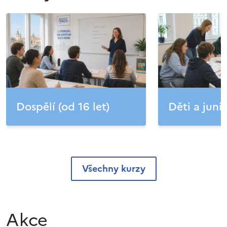
Dospělí (od 16 let)
Děti a junio
Všechny kurzy
Akce