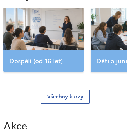
Dospělí (od 16 let)
Děti a junio
Všechny kurzy
Akce