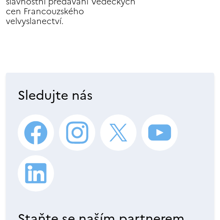
slavnostní předávání Vědeckých
cen Francouzského
velvyslanectví.
Sledujte nás
Staňte se naším partnerem