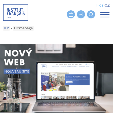
FR
/
CZ
IFP
›
Homepage